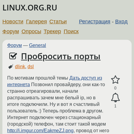
LINUX.ORG.RU
Новости
Галерея
Статьи
Регистрация
-
Вход
Форум
Опросы
Трекер
Поиск
Форум
—
General
Пробросить порты
dlink
,
dsl
По мотивам прошлой темы
Дать доступ из
интернета
Позвонил провайдеру, они как-то
0
странно отреагировали, начали
распрашивать зачем мне белый ip, но в
итоге подключили. Ну и вот я счастливый
1
пользователь :) Теперь проблема в другом.
Интернет подключен через стационарный
(городской) телефон, там стоит такой модем
http://i.imgur.com/EakmeZJ.png
, провод от него