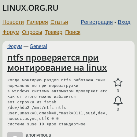
LINUX.ORG.RU
Новости
Галерея
Статьи
Регистрация
-
Вход
Форум
Опросы
Трекер
Поиск
Форум
—
General
ntfs проверяется при
монтирование на linux
когда монтирую раздел ntfs работаею сним 
нормально но при перезагрузки

в windows система автоматом проверяет его 
0
как от этого можно избавится 

вот строчка из fstab

/dev/hda2 /mnt/ntfs ntfs 
0
user,umask=0,dmask=0,fmask=0111,suid,dev,
noexec,async,utf8 0 0

система suse 10 ядро стандартное
anonymous