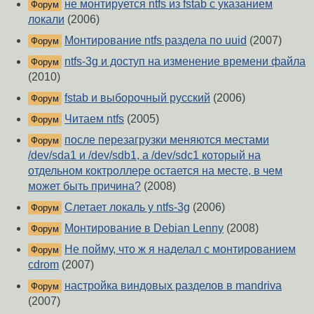
не монтируется ntfs из fstab c указанием
Форум
локали
(2006)
Монтирование ntfs раздела по uuid
(2007)
Форум
ntfs-3g и доступ на изменение времени файла
Форум
(2010)
fstab и выборочный русский
(2006)
Форум
Читаем ntfs
(2005)
Форум
после перезагрузки меняются местами
Форум
/dev/sda1 и /dev/sdb1, а /dev/sdc1 который на
отдельном коктроллере остается на месте, в чем
может быть причина?
(2008)
Слетает локаль у ntfs-3g
(2006)
Форум
Монтирование в Debian Lenny
(2008)
Форум
Не пойму, что ж я наделал с монтированием
Форум
cdrom
(2007)
настройка виндовых разделов в mandriva
Форум
(2007)