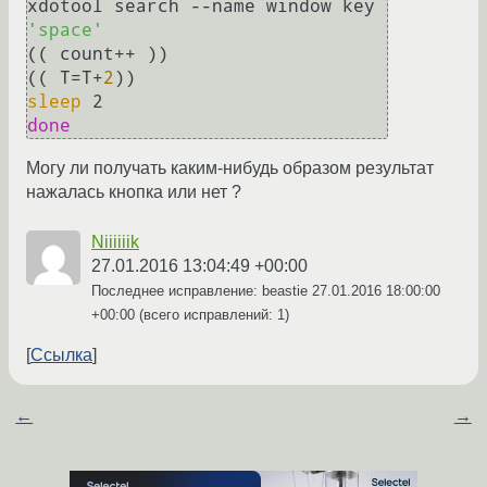
xdotool search --name window key 
'space'
(( count++ ))

(( T=T+
2
sleep
done
Могу ли получать каким-нибудь образом результат
нажалась кнопка или нет ?
Niiiiiik
27.01.2016 13:04:49 +00:00
Последнее исправление: beastie
27.01.2016 18:00:00
+00:00
(всего исправлений: 1)
Ссылка
←
→