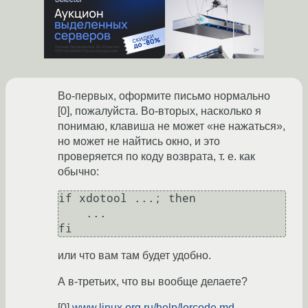
Во-первых, оформите письмо нормально
[0], пожалуйста. Во-вторых, насколько я
понимаю, клавиша не может «не нажаться»,
но может не найтись окно, и это
проверяется по коду возврата, т. е. как
обычно:
if xdotool ...; then

    ...

или что вам там будет удобно.
А в-третьих, что вы вообще делаете?
[0]
www.linux.org.ru/help/lorcode.md