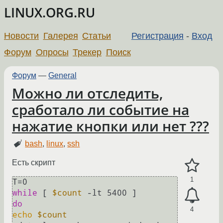
LINUX.ORG.RU
Новости
Галерея
Статьи
Регистрация
-
Вход
Форум
Опросы
Трекер
Поиск
Форум
—
General
Можно ли отследить,
сработало ли событие на
нажатие кнопки или нет ???
bash
,
linux
,
ssh
Есть скрипт
1
while
 [ 
$count
do
4
echo
$count