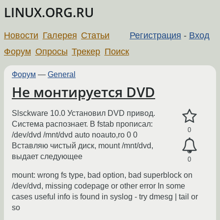
LINUX.ORG.RU
Новости
Галерея
Статьи
Регистрация
-
Вход
Форум
Опросы
Трекер
Поиск
Форум
—
General
Не монтируется DVD
Slsckware 10.0 Установил DVD привод.
Система распознает. В fstab прописал:
0
/dev/dvd /mnt/dvd auto noauto,ro 0 0
Вставляю чистый диск, mount /mnt/dvd,
выдает следующее
0
mount: wrong fs type, bad option, bad superblock on
/dev/dvd, missing codepage or other error In some
cases useful info is found in syslog - try dmesg | tail or
so