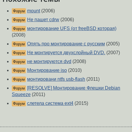
mount
(2006)
Форум
Не пашет cdrw
(2006)
Форум
монтирование UFS (от freeBSD которая)
Форум
(2008)
Опять про монтирование с русским
(2005)
Форум
Не монтируется двухслойный DVD.
(2007)
Форум
не монтируются dvd
(2008)
Форум
Монтирование iso
(2010)
Форум
монтировани ntfs usb-flash
(2011)
Форум
[RESOLVE] Монтирование Флешки Debian
Форум
Squeeze
(2011)
слетела система ext4
(2015)
Форум