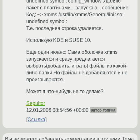
undefined symbol: config_window Удаляю
пакет с плаггинами... запускаю... сообщение:
Код: ~> xmms /usr/lib/xmms/General/libir.so:
undefined symbol:
Т.е. последняя строка удаляется.
Использую KDE и SUSE 10.
Еще один нюанс: Сама оболочка xmms
запускается и сразу предлагается
выбрать(добавить, играть) файлы из какой-
либо папки.Но файлы не добавляются и не
проигрываются.
Может я что-нибудь не то делаю?
Sepultor
12.01.2006 08:54:56 +00:00
автор топика
Ссылка
Вы не можете добавлять комментарии в эту тему. Тема