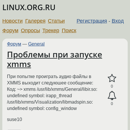
LINUX.ORG.RU
Новости
Галерея
Статьи
Регистрация
-
Вход
Форум
Опросы
Трекер
Поиск
Форум
—
General
Проблемы при запуске
xmms
При попытке проиграть аудио файлы в
XMMS выходит следуюшее сообщение:
0
Код: ~> xmms /usr/lib/xmms/General/libir.so:
undefined symbol: irapp_thread
/usr/lib/xmms/Visualization/libmadspin.so:
0
undefined symbol: config_window
suse10