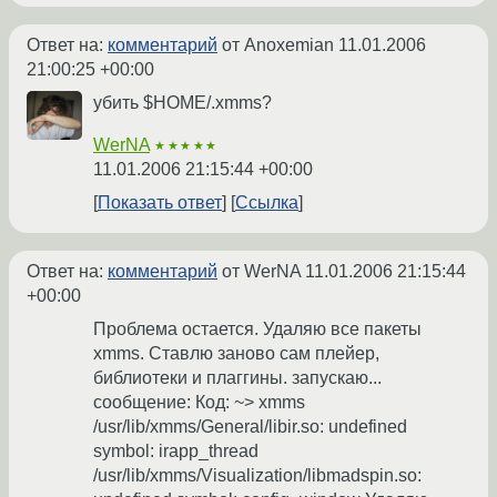
Ответ на:
комментарий
от Anoxemian
11.01.2006
21:00:25 +00:00
убить $HOME/.xmms?
WerNA
★★★★★
11.01.2006 21:15:44 +00:00
Показать ответ
Ссылка
Ответ на:
комментарий
от WerNA
11.01.2006 21:15:44
+00:00
Проблема остается. Удаляю все пакеты
xmms. Ставлю заново сам плейер,
библиотеки и плаггины. запускаю...
сообщение: Код: ~> xmms
/usr/lib/xmms/General/libir.so: undefined
symbol: irapp_thread
/usr/lib/xmms/Visualization/libmadspin.so: