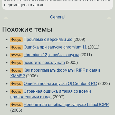
перемещена в архив.
←
General
→
Похожие темы
Проблема с версиями .so
(2009)
Форум
Ошибка при запуске chromium 11
(2011)
Форум
chromium 12, ошибка запуска
(2011)
Форум
помогите пожалуйста
(2005)
Форум
Как проигрывать форматы RIFF и data в
Форум
XMMS?
(2006)
Ошибка после запуска Qt Creator 8 RC
(2022)
Форум
Странная ошибка и такая со всеми
Форум
приложениями от кде
(2007)
Непонятная ошибка при запуске LinuxDCPP
Форум
(2006)