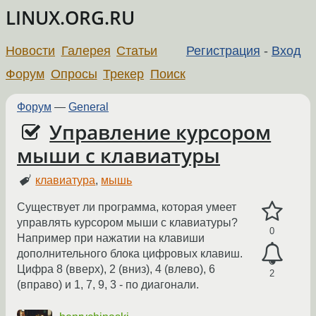
LINUX.ORG.RU
Новости
Галерея
Статьи
Регистрация
-
Вход
Форум
Опросы
Трекер
Поиск
Форум
—
General
Управление курсором
мыши с клавиатуры
клавиатура
,
мышь
Существует ли программа, которая умеет
управлять курсором мыши с клавиатуры?
0
Например при нажатии на клавиши
дополнительного блока цифровых клавиш.
Цифра 8 (вверх), 2 (вниз), 4 (влево), 6
2
(вправо) и 1, 7, 9, 3 - по диагонали.