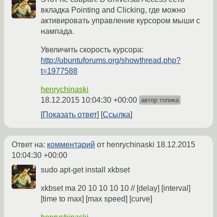
вкладка Pointing and Clicking, где можно
активировать управление курсором мыши с
нампада.
Увеличить скорость курсора:
http://ubuntuforums.org/showthread.php?
t=1977588
henrychinaski
18.12.2015 10:04:30 +00:00
автор топика
Показать ответ
Ссылка
Ответ на:
комментарий
от henrychinaski
18.12.2015
10:04:30 +00:00
sudo apt-get install xkbset
xkbset ma 20 10 10 10 10 // [delay] [interval]
[time to max] [max speed] [curve]