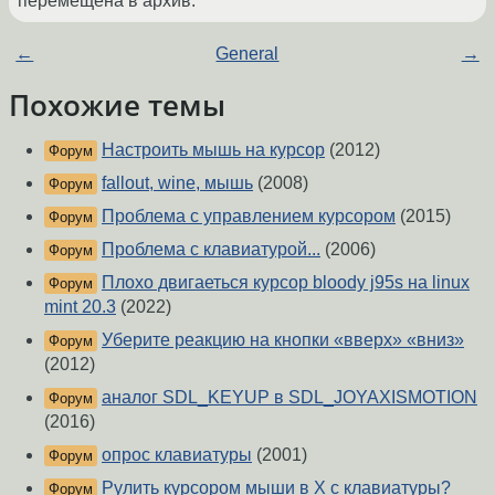
перемещена в архив.
←
General
→
Похожие темы
Настроить мышь на курсор
(2012)
Форум
fallout, wine, мышь
(2008)
Форум
Проблема с управлением курсором
(2015)
Форум
Проблема с клавиатурой...
(2006)
Форум
Плохо двигаеться курсор bloody j95s на linux
Форум
mint 20.3
(2022)
Уберите реакцию на кнопки «вверх» «вниз»
Форум
(2012)
аналог SDL_KEYUP в SDL_JOYAXISMOTION
Форум
(2016)
опрос клавиатуры
(2001)
Форум
Рулить курсором мыши в X с клавиатуры?
Форум