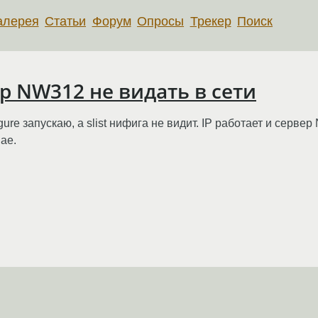
алерея
Статьи
Форум
Опросы
Трекер
Поиск
р NW312 не видать в сети
ure запускаю, а slist нифига не видит. IP работает и серв
ае.