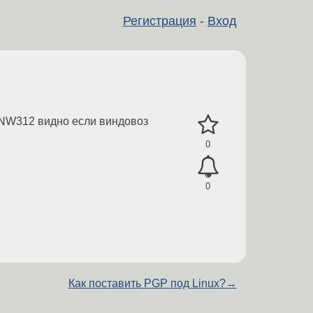
Регистрация
-
Вход
ер NW312 видно если виндовоз
0
0
Как поставить PGP под Linux?
→