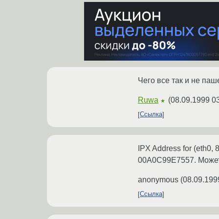
Чего все так и не паше
Ruwa
(
08.09.1999 0
★
Ссылка
IPX Address for (eth0
00A0C99E7557. Может
anonymous
(
08.09.199
Ссылка