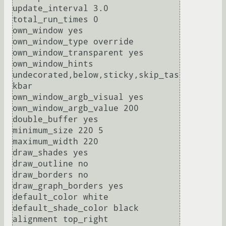
update_interval 3.0

total_run_times 0

own_window yes

own_window_type override

own_window_transparent yes

own_window_hints 
undecorated,below,sticky,skip_tas
kbar

own_window_argb_visual yes

own_window_argb_value 200

double_buffer yes

minimum_size 220 5

maximum_width 220

draw_shades yes

draw_outline no

draw_borders no

draw_graph_borders yes

default_color white

default_shade_color black

alignment top_right
