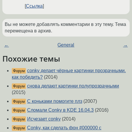
Ссылка
Вы не можете добавлять комментарии в эту тему. Тема
перемещена в архив.
←
General
→
Похожие темы
conky делает чёрные картинки прозрачными.
Форум
как победить?
(2014)
снова делают картинки полупрозрачными
Форум
(2015)
С коньками помогите плз
(2007)
Форум
Сломали Conky в KDE 16.04.3
(2016)
Форум
Исчезает conky
(2014)
Форум
Conky, как сделать фон #000000 с
Форум