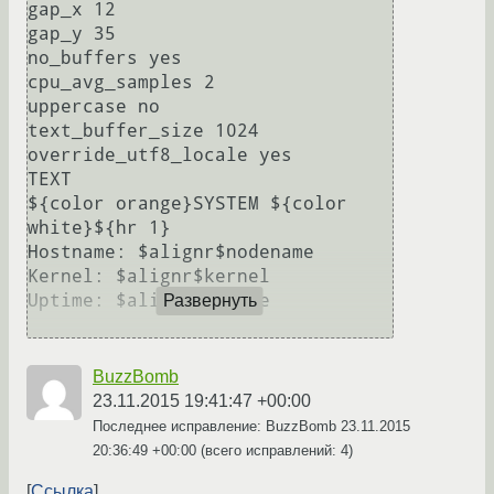
gap_x 12

gap_y 35

no_buffers yes

cpu_avg_samples 2

uppercase no

text_buffer_size 1024

override_utf8_locale yes

TEXT

${color orange}SYSTEM ${color 
white}${hr 1}

Hostname: $alignr$nodename

Kernel: $alignr$kernel

Uptime: $alignr$uptime

Развернуть
BuzzBomb
23.11.2015 19:41:47 +00:00
Последнее исправление: BuzzBomb
23.11.2015
20:36:49 +00:00
(всего исправлений: 4)
Ссылка