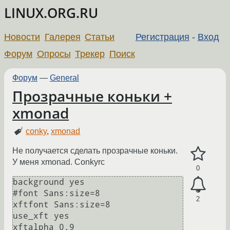
LINUX.ORG.RU
Новости
Галерея
Статьи
Регистрация
-
Вход
Форум
Опросы
Трекер
Поиск
Форум
—
General
Прозрачные коньки +
xmonad
conky
,
xmonad
Не получается сделать прозрачные коньки.
У меня xmonad. Сonkyrc
0
background yes

#font Sans:size=8

2
xftfont Sans:size=8

use_xft yes

xftalpha 0.9
