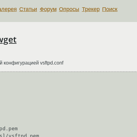
алерея
Статьи
Форум
Опросы
Трекер
Поиск
wget
ой конфигурацией vsftpd.conf
d.pem

sl/vsftpd.pem
