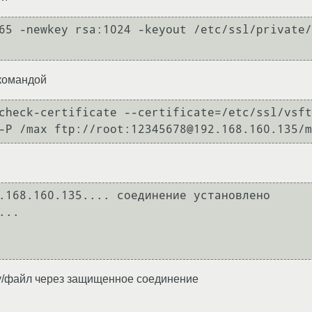
65 -newkey rsa:1024 -keyout /etc/ssl/private/
 командой
check-certificate --certificate=/etc/ssl/vsft
.168.160.135.... соединение установлено

..

пку/файл через защищенное соединение