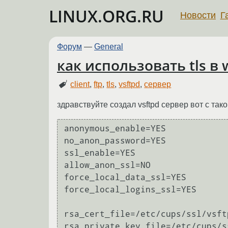
LINUX.ORG.RU
Новости
Г
Форум
—
General
как использовать tls в 
client
,
ftp
,
tls
,
vsftpd
,
сервер
здравствуйте создал vsftpd сервер вот с так
anonymous_enable=YES

no_anon_password=YES

ssl_enable=YES

allow_anon_ssl=NO

force_local_data_ssl=YES

force_local_logins_ssl=YES

rsa_cert_file=/etc/cups/ssl/vsftp
rsa_private_key_file=/etc/cups/s