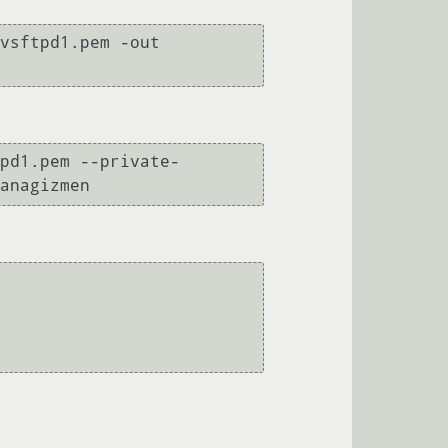
vsftpd1.pem -out 
pd1.pem --private-