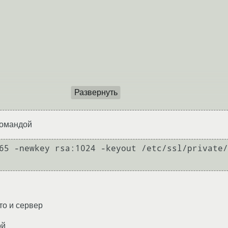
Развернуть
командой
65 -newkey rsa:1024 -keyout /etc/ssl/private/
то и сервер
ой