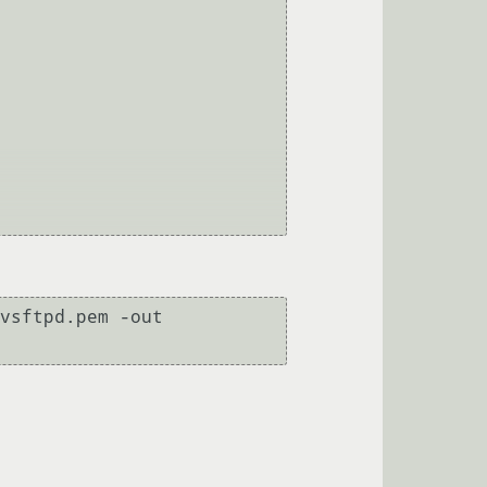
vsftpd.pem -out 