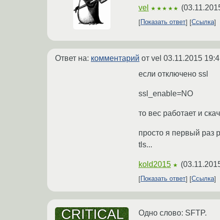
vel
(
03.11.201
★★★★★
Показать ответ
Ссылка
Ответ на:
комментарий
от vel
03.11.2015 19:4
если отключено ssl
ssl_enable=NO
то вес работает и ска
просто я первый раз 
tls...
kold2015
(
03.11.201
★
Показать ответ
Ссылка
Одно слово: SFTP.