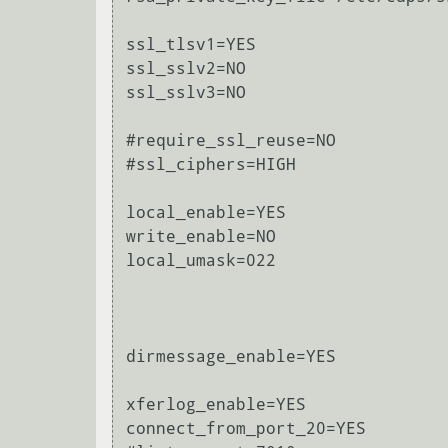
ssl_tlsv1=YES

ssl_sslv2=NO

ssl_sslv3=NO

#require_ssl_reuse=NO

#ssl_ciphers=HIGH

local_enable=YES

write_enable=NO

local_umask=022

dirmessage_enable=YES

xferlog_enable=YES

connect_from_port_20=YES
