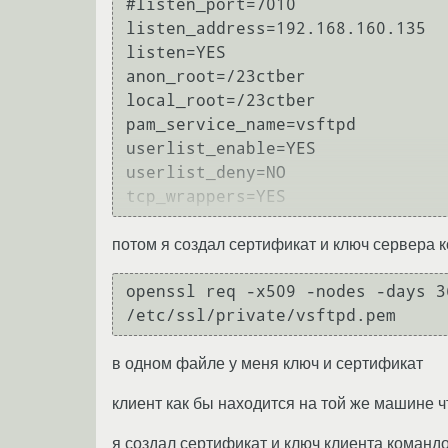
#listen_port=7010

listen_address=192.168.160.135

listen=YES

anon_root=/23ctber

local_root=/23ctber

pam_service_name=vsftpd

userlist_enable=YES

userlist_deny=NO

потом я создал сертификат и ключ сервера 
openssl req -x509 -nodes -days 3
в одном файле у меня ключ и сертификат
клиент как бы находится на той же машине ч
я создал сертификат и ключ клиента команд