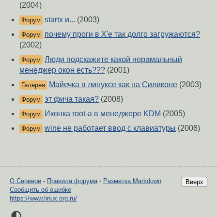
(2004)
startx и...
(2003)
Форум
почему проги в X'e так долго загружаются?
Форум
(2002)
Люди подскажите какой норамальный
Форум
менеджер окон есть???
(2001)
Майечка в линуксе как на Силиконе
(2003)
Галерея
эт фича такая?
(2008)
Форум
Иконка root-a в менеджере KDM
(2005)
Форум
wine не работает ввод с клавиатуры
(2008)
Форум
О Сервере
-
Правила форума
-
Разметка Markdown
Вверх
Сообщить об ошибке
https://www.linux.org.ru/