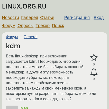
LINUX.ORG.RU
Новости
Галерея
Статьи
Регистрация
-
Вход
Форум
Опросы
Трекер
Поиск
Форум
—
General
kdm
Есть linux-desktop, при включении
загружается kdm. Необходимо, чтоб одни
0
пользователи могли бы выбирать оконный
менеджер, а другим эту возможность
необходимо убрать. т.е. некоторым
0
пользователям необходимо жестко
закрепить за каждым свой менеджер окон, а
некоторым нужно разрешить выбирать. можно ли
так настроить kdm и если да, то как?
Man