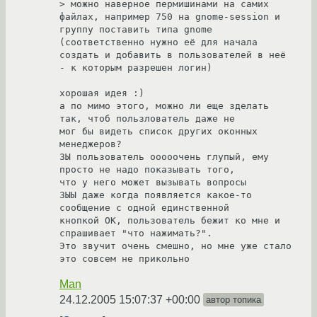
> можно наверное пермишинами на самих 
файлах, например 750 на gnome-session и 
группу поставить типа gnome 
(соответственно нужно её для начала 
создать и добавить в пользователей в неё 
- к которым разрешен логин)

хорошая идея :)

а по мимо этого, можно ли еще зделать 
так, чтоб пользлователь даже не

мог бы видеть список других оконных 
менеджеров?

ЗЫ пользователь ооооочень глупый, ему 
просто не надо показывать того,

что у него может вызывать вопросы

ЗЫЫ даже когда появляется какое-то 
сообщение с одной единственной

кнопкой OK, пользователь бежит ко мне и 
спрашивает "что нажимать?".

Это звучит очень смешно, но мне уже стало 
это совсем не прикольно
Man
24.12.2005 15:07:37 +00:00
автор топика