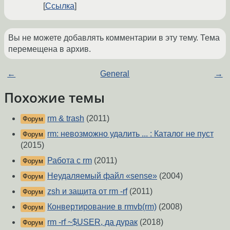
Ссылка
Вы не можете добавлять комментарии в эту тему. Тема
перемещена в архив.
←
General
→
Похожие темы
rm & trash
(2011)
Форум
rm: невозможно удалить ... : Каталог не пуст
Форум
(2015)
Работа с rm
(2011)
Форум
Неудаляемый файл «sense»
(2004)
Форум
zsh и защита от rm -rf
(2011)
Форум
Конвертирование в rmvb(rm)
(2008)
Форум
rm -rf ~$USER, да дурак
(2018)
Форум