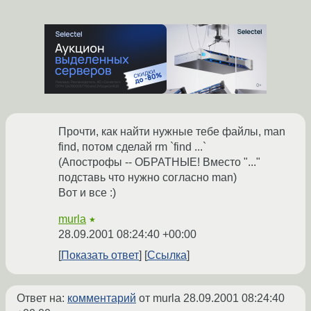
Прочти, как найти нужные тебе файлы, man
find, потом сделай rm `find ...`
(Aпострофы -- ОБРАТНЫЕ! Bместо "..."
подставь что нужно согласно man)
Вот и все :)
murla
★
28.09.2001 08:24:40 +00:00
Показать ответ
Ссылка
Ответ на:
комментарий
от murla
28.09.2001 08:24:40