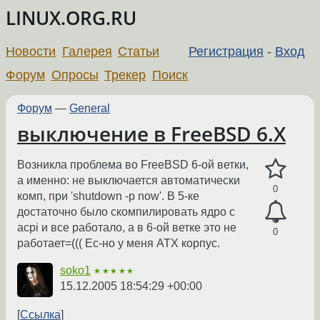
LINUX.ORG.RU
Новости
Галерея
Статьи
Регистрация
-
Вход
Форум
Опросы
Трекер
Поиск
Форум
—
General
выключение в FreeBSD 6.X
Возникла проблема во FreeBSD 6-ой ветки,
а именно: не выключается автоматически
0
комп, при 'shutdown -p now'. В 5-ке
достаточно было скомпилировать ядро с
acpi и все работало, а в 6-ой ветке это не
0
работает=((( Ес-но у меня ATX корпус.
soko1
★★★★★
15.12.2005 18:54:29 +00:00
Ссылка