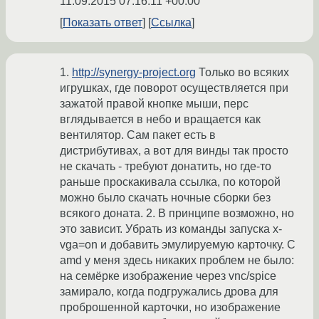
11.09.2015 07:16:11 +00:00
Показать ответ
Ссылка
1.
http://synergy-project.org
Только во всяких
игрушках, где поворот осуществляется при
зажатой правой кнопке мыши, перс
вглядывается в небо и вращается как
вентилятор. Сам пакет есть в
дистрибутивах, а вот для винды так просто
не скачать - требуют донатить, но где-то
раньше проскакивала ссылка, по которой
можно было скачать ночные сборки без
всякого доната. 2. В принципе возможно, но
это зависит. Убрать из команды запуска x-
vga=on и добавить эмулируемую карточку. С
amd у меня здесь никаких проблем не было:
на семёрке изображение через vnc/spice
замирало, когда подгружались дрова для
проброшенной карточки, но изображение