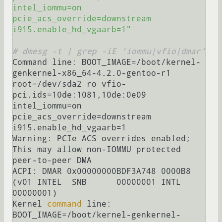
intel_iommu=on 
pcie_acs_override=downstream 
i915.enable_hd_vgaarb=1"
# dmesg -t | grep -iE 'iommu|vfio|dmar'
Command line: BOOT_IMAGE=/boot/kernel-
genkernel-x86_64-4.2.0-gentoo-r1 
root=/dev/sda2 ro vfio-
pci.ids=10de:1081,10de:0e09 
intel_iommu=on 
pcie_acs_override=downstream 
i915.enable_hd_vgaarb=1

Warning: PCIe ACS overrides enabled; 
This may allow non-IOMMU protected 
peer-to-peer DMA

ACPI: DMAR 0x00000000BDF3A748 0000B8 
(v01 INTEL  SNB      00000001 INTL 
00000001)

Kernel 
command
 line: 
BOOT_IMAGE=/boot/kernel-genkernel-