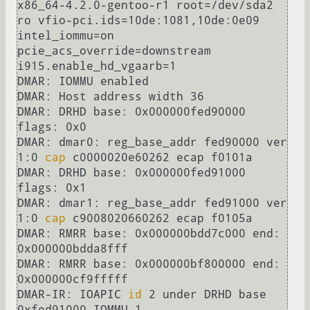
x86_64-4.2.0-gentoo-r1 root=/dev/sda2 
ro vfio-pci.ids=10de:1081,10de:0e09 
intel_iommu=on 
pcie_acs_override=downstream 
i915.enable_hd_vgaarb=1

DMAR: IOMMU enabled

DMAR: Host address width 36

DMAR: DRHD base: 0x000000fed90000 
flags: 0x0

DMAR: dmar0: reg_base_addr fed90000 ver 
1:0 
cap
 c0000020e60262 ecap f0101a

DMAR: DRHD base: 0x000000fed91000 
flags: 0x1

DMAR: dmar1: reg_base_addr fed91000 ver 
1:0 
cap
 c9008020660262 ecap f0105a

DMAR: RMRR base: 0x000000bdd7c000 end: 
0x000000bdda8fff

DMAR: RMRR base: 0x000000bf800000 end: 
0x000000cf9fffff

DMAR-IR: IOAPIC 
id
 2 under DRHD base  
0xfed91000 IOMMU 1
