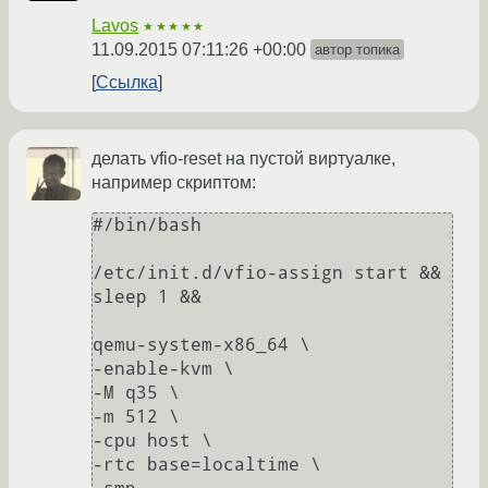
Lavos
★★★★★
11.09.2015 07:11:26 +00:00
автор топика
Ссылка
делать vfio-reset на пустой виртуалке,
например скриптом:
#/bin/bash

/etc/init.d/vfio-assign start && 
sleep 1 &&

qemu-system-x86_64 \

-enable-kvm \

-M q35 \

-m 512 \

-cpu host \

-rtc base=localtime \
