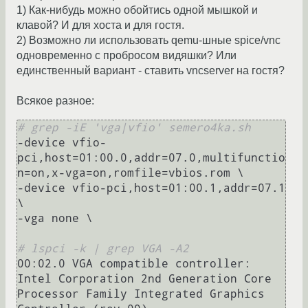
1) Как-нибудь можно обойтись одной мышкой и
клавой? И для хоста и для гостя.
2) Возможно ли использовать qemu-шные spice/vnc
одновременно с пробросом видяшки? Или
единственный вариант - ставить vncserver на гостя?
Всякое разное:
# grep -iE 'vga|vfio' semero4ka.sh
-device vfio-
pci,host=01:00.0,addr=07.0,multifunctio
n=on,x-vga=on,romfile=vbios.rom \

-device vfio-pci,host=01:00.1,addr=07.1 
\

-vga none \

# lspci -k | grep VGA -A2
00:02.0 VGA compatible controller: 
Intel Corporation 2nd Generation Core 
Processor Family Integrated Graphics 