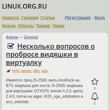
LINUX.ORG.RU
Новости
Галерея
Статьи
Регистрация
-
Вход
Форум
Опросы
Трекер
Поиск
Форум
—
General
Несколько вопросов о
пробросе видяшки в
виртуалку
kvm
,
qemu
,
vfio
,
vga
Имеется: проц i5-2500, мать AssRock на
B75, видяшка для хоста: i5-2500, видяшка
0
для виртуалки: GTX570, kernel 4.2.0, qemu
2.4.0, патчи на ядро: i915_vga_arbitration и
acs_override.
2