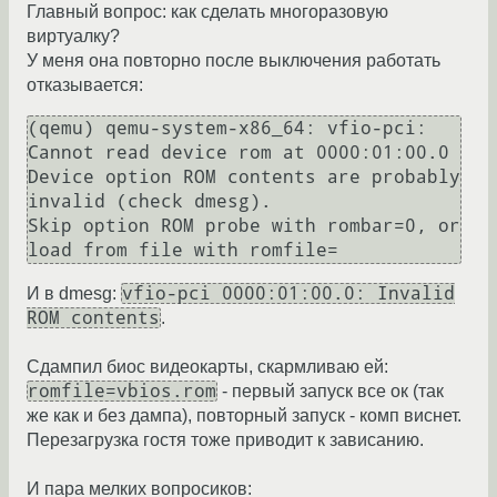
Главный вопрос: как сделать многоразовую
виртуалку?
У меня она повторно после выключения работать
отказывается:
(qemu) qemu-system-x86_64: vfio-pci: 
Cannot read device rom at 0000:01:00.0

Device option ROM contents are probably 
invalid (check dmesg).

Skip option ROM probe with rombar=0, or 
vfio-pci 0000:01:00.0: Invalid
И в dmesg:
ROM contents
.
Сдампил биос видеокарты, скармливаю ей:
romfile=vbios.rom
- первый запуск все ок (так
же как и без дампа), повторный запуск - комп виснет.
Перезагрузка гостя тоже приводит к зависанию.
И пара мелких вопросиков: