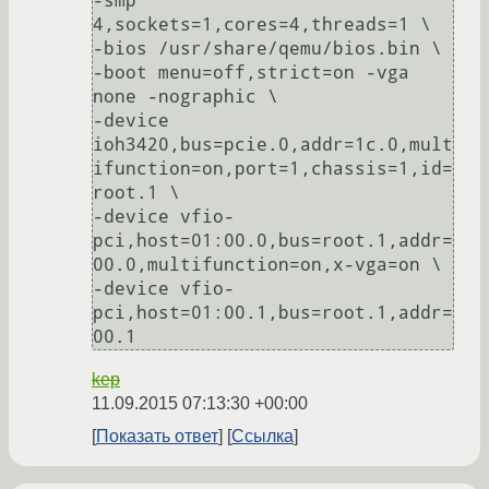
-smp 
4,sockets=1,cores=4,threads=1 \

-bios /usr/share/qemu/bios.bin \

-boot menu=off,strict=on -vga 
none -nographic \

-device 
ioh3420,bus=pcie.0,addr=1c.0,mult
ifunction=on,port=1,chassis=1,id=
root.1 \

-device vfio-
pci,host=01:00.0,bus=root.1,addr=
00.0,multifunction=on,x-vga=on \

-device vfio-
pci,host=01:00.1,bus=root.1,addr=
kep
11.09.2015 07:13:30 +00:00
Показать ответ
Ссылка