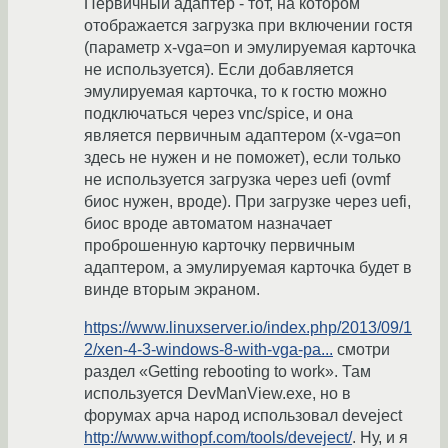
Первичный адаптер - тот, на котором
отображается загрузка при включении гостя
(параметр x-vga=on и эмулируемая карточка
не используется). Если добавляется
эмулируемая карточка, то к гостю можно
подключаться через vnc/spice, и она
является первичным адаптером (x-vga=on
здесь не нужен и не поможет), если только
не используется загрузка через uefi (ovmf
биос нужен, вроде). При загрузке через uefi,
биос вроде автоматом назначает
проброшенную карточку первичным
адаптером, а эмулируемая карточка будет в
винде вторым экраном.
https://www.linuxserver.io/index.php/2013/09/1
2/xen-4-3-windows-8-with-vga-pa...
смотри
раздел «Getting rebooting to work». Там
используется DevManView.exe, но в
форумах арча народ использовал deveject
http://www.withopf.com/tools/deveject/
. Ну, и я