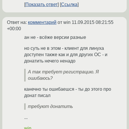
Показать ответ
Ссылка
Ответ на:
комментарий
от win
11.09.2015 08:21:55
+00:00
ан не - всёже версии разные
но суть не в этом - клиент для линуха
доступен также как и для других ОС - и
донатить нечего ненадо
А так требует регистрацию. Я
ошибаюсь?
канечно ты ошибаешся - ты до этого про
донат писал
требуют донатить
...
win