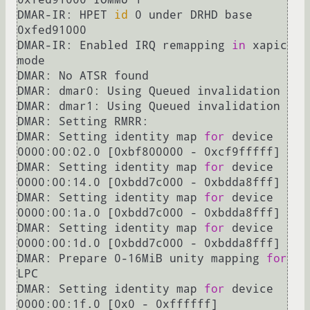
DMAR-IR: HPET 
id
 0 under DRHD base 
0xfed91000

DMAR-IR: Enabled IRQ remapping 
in
 xapic 
mode

DMAR: No ATSR found

DMAR: dmar0: Using Queued invalidation

DMAR: dmar1: Using Queued invalidation

DMAR: Setting RMRR:

DMAR: Setting identity map 
for
 device 
0000:00:02.0 [0xbf800000 - 0xcf9fffff]

DMAR: Setting identity map 
for
 device 
0000:00:14.0 [0xbdd7c000 - 0xbdda8fff]

DMAR: Setting identity map 
for
 device 
0000:00:1a.0 [0xbdd7c000 - 0xbdda8fff]

DMAR: Setting identity map 
for
 device 
0000:00:1d.0 [0xbdd7c000 - 0xbdda8fff]

DMAR: Prepare 0-16MiB unity mapping 
for
LPC

DMAR: Setting identity map 
for
 device 
0000:00:1f.0 [0x0 - 0xffffff]
