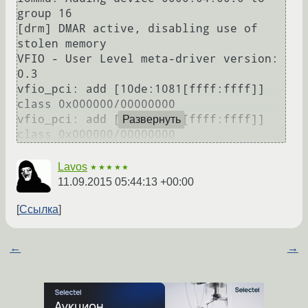
group 16

[drm] DMAR active, disabling use of 
stolen memory

VFIO - User Level meta-driver version: 
0.3

vfio_pci: add [10de:1081[ffff:ffff]] 
class 0x000000/00000000

vfio_pci: add [10de:0e09[ffff:ffff]] 
Развернуть
Lavos
★★★★★
11.09.2015 05:44:13 +00:00
Ссылка
←
→