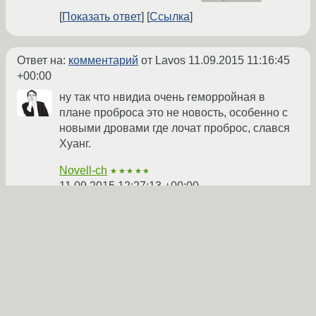
Показать ответ
Ссылка
Ответ на:
комментарий
от Lavos
11.09.2015 11:16:45
+00:00
ну так что нвидиа очень геморройная в
плане проброса это не новость, особенно с
новыми дровами где лочат проброс, слався
Хуанг.
Novell-ch
★★★★★
11.09.2015 12:27:13 +00:00
Показать ответ
Ссылка
Ответ на:
комментарий
от Novell-ch
11.09.2015
12:27:13 +00:00
Это да, а амд не умеет железо делать.
Нагуглил, что нвидии только primary