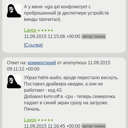
А у меня -vga qxl конфликтует с
проброшенной (в диспетчере устройств
винды прочитал).
Lavos
★★★★★
11.09.2015 11:15:06 +00:00
автор топика
Ссылка
Ответ на:
комментарий
от anonymous
11.09.2015
09:11:12 +00:00
Убрал hdmi-audio, вроде перестало виснуть.
Поставил драйвера нвидии, а они не
работают - код 43.
Добавил kvm=off в -cpu - теперь семерочка
падает в синий экран сразу на загрузке.
Печаль.
Lavos
★★★★★
11.09.2015 11:16:45 +00:00
автор топика