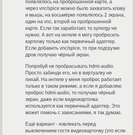
появлялось на проброшенной карте, а
через vnc/spice можно было захватить клаву
и мышь; на восьмёрке появлялось 2 экрана,
один на vnc, второй на проброшенной
карте. Если так заработает, то synergy не
нужно. А вот на интеле я могу пробросить
карточку только как первичный адаптер.
Если добавить vnc/spice, то при подгрузке
дров получаю чёрный экран.
Попробуй не пробрасывать hdmi-audio.
Просто забинди его, но в виртуалку не
пихай. На интеле у меня проброс работает
только в таком режиме, а если я добавляю
проброс hdmi-audio, то получаю чёрный
экран, даже если видеокарточка
используется как первичный адаптер. Это
может помочь с зависаниями, я так думаю.
Ещё вариант - извлекать перед
выключением гостя видеокарточку (это если