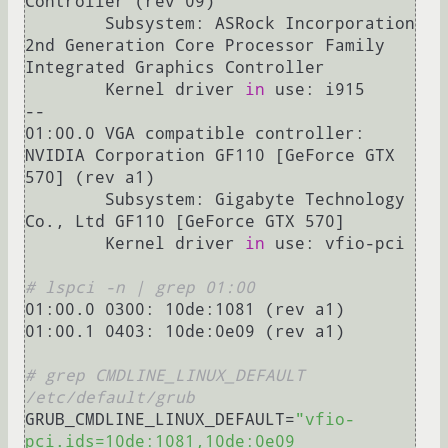
Controller (rev 09)

        Subsystem: ASRock Incorporation 
2nd Generation Core Processor Family 
Integrated Graphics Controller

        Kernel driver 
in
 use: i915

--

01:00.0 VGA compatible controller: 
NVIDIA Corporation GF110 [GeForce GTX 
570] (rev a1)

        Subsystem: Gigabyte Technology 
Co., Ltd GF110 [GeForce GTX 570]

        Kernel driver 
in
 use: vfio-pci

# lspci -n | grep 01:00
01:00.0 0300: 10de:1081 (rev a1)

01:00.1 0403: 10de:0e09 (rev a1)

# grep CMDLINE_LINUX_DEFAULT 
/etc/default/grub 
GRUB_CMDLINE_LINUX_DEFAULT=
"vfio-
pci.ids=10de:1081,10de:0e09 