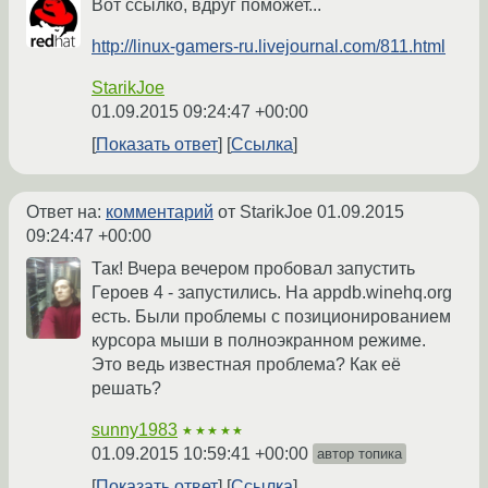
Вот ссылко, вдруг поможет...
http://linux-gamers-ru.livejournal.com/811.html
StarikJoe
01.09.2015 09:24:47 +00:00
Показать ответ
Ссылка
Ответ на:
комментарий
от StarikJoe
01.09.2015
09:24:47 +00:00
Так! Вчера вечером пробовал запустить
Героев 4 - запустились. На appdb.winehq.org
есть. Были проблемы с позиционированием
курсора мыши в полноэкранном режиме.
Это ведь известная проблема? Как её
решать?
sunny1983
★★★★★
01.09.2015 10:59:41 +00:00
автор топика
Показать ответ
Ссылка