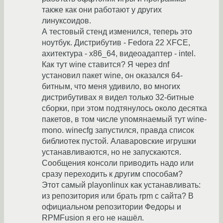
также как они работают у других
линуксоидов.
А тестовый стенд изменился, теперь это
ноутбук. Дистрибутив - Fedora 22 XFCE,
ахитектура - x86_64, видеоадаптер - intel.
Как тут wine ставится? Я через dnf
установил пакет wine, он оказался 64-
битным, что меня удивило, во многих
дистрибутивах я видел только 32-битные
сборки, при этом подтянулось около десятка
пакетов, в том числе упомянаемый тут wine-
mono. winecfg запустился, правда список
библиотек пустой. Алаваровские игрушки
устанавливаются, но не запускаются.
Сообщения консоли приводить надо или
сразу переходить к другим способам?
Этот самый playonlinux как устанавливать:
из репозитория или брать rpm с сайта? В
официальном репозитории Федоры и
RPMFusion я его не нашёл.