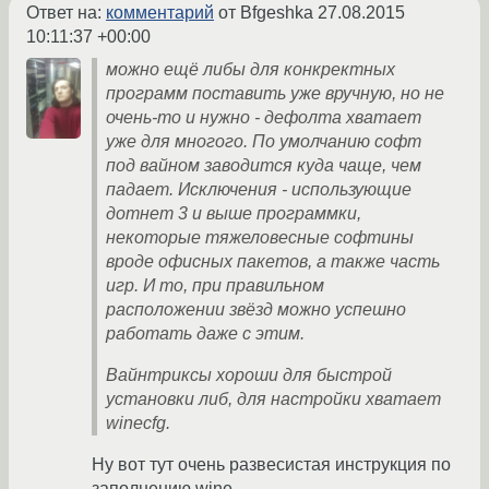
Ответ на:
комментарий
от Bfgeshka
27.08.2015
10:11:37 +00:00
можно ещё либы для конкректных
программ поставить уже вручную, но не
очень-то и нужно - дефолта хватает
уже для многого. По умолчанию софт
под вайном заводится куда чаще, чем
падает. Исключения - использующие
дотнет 3 и выше программки,
некоторые тяжеловесные софтины
вроде офисных пакетов, а также часть
игр. И то, при правильном
расположении звёзд можно успешно
работать даже с этим.
Вайнтриксы хороши для быстрой
установки либ, для настройки хватает
winecfg.
Ну вот тут очень развесистая инструкция по
заполнению wine