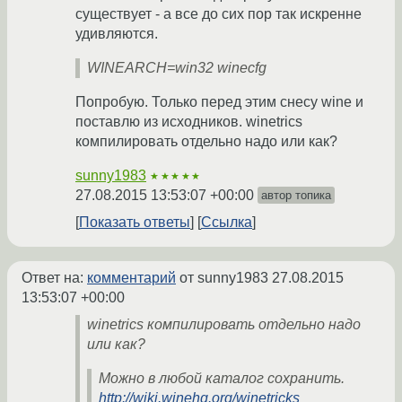
существует - а все до сих пор так искренне
удивляются.
WINEARCH=win32 winecfg
Попробую. Только перед этим снесу wine и
поставлю из исходников. winetrics
компилировать отдельно надо или как?
sunny1983
★★★★★
27.08.2015 13:53:07 +00:00
автор топика
Показать ответы
Ссылка
Ответ на:
комментарий
от sunny1983
27.08.2015
13:53:07 +00:00
winetrics компилировать отдельно надо
или как?
Можно в любой каталог сохранить.
http://wiki.winehq.org/winetricks