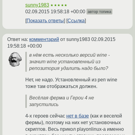
sunny1983
★★★★★
02.09.2015 19:58:18 +00:00
автор топика
Показать ответы
Ссылка
Ответ на:
комментарий
от sunny1983
02.09.2015
19:58:18 +00:00
в нём есть несколько версий wine -
значит wine установленный из
репозитория удалить надо было?
Нет, не надо. Установленный из реп wine
тоже там отображаться должен.
Весёлая ферма и Герои 4 не
запустились
4-х героев сейчас
нет в базе
(как и веселой
фермы), поэтому на них нет установочных
скриптов. Весь прикол playonlinux-а именно