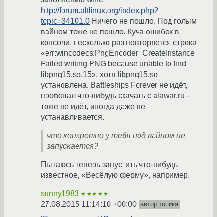
http://forum.altlinux.org/index.php?
topic=34101.0
Ничего не пошло. Под голым
вайном тоже не пошло. Куча ошибок в
консоли, несколько раз повторяется строка
«err:wincodecs:PngEncoder_CreateInstance
Failed writing PNG because unable to find
libpng15.so.15», хотя libpng15.so
установлена. Battleships Forever не идёт,
пробовал что-нибудь скачать с alawar.ru -
тоже не идёт, иногда даже не
устанавливается.
что конкретно у тебя под вайном не
запускается?
Пытаюсь теперь запустить что-нибудь
известное, «Весёлую ферму», например.
sunny1983
★★★★★
27.08.2015 11:14:10 +00:00
автор топика