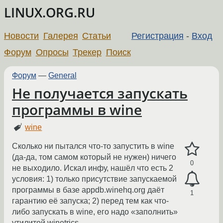
LINUX.ORG.RU
Новости
Галерея
Статьи
Регистрация
-
Вход
Форум
Опросы
Трекер
Поиск
Форум
—
General
Не получается запускать
программы в wine
wine
Сколько ни пытался что-то запустить в wine
(да-да, том самом который не нужен) ничего
0
не выходило. Искал инфу, нашёл что есть 2
условия: 1) только присутствие запускаемой
программы в базе appdb.winehq.org даёт
1
гарантию её запуска; 2) перед тем как что-
либо запускать в wine, его надо «заполнить»
утилитой winetrics.