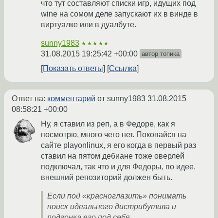
что тут составляют списки игр, идущих под
wine на сомом деле запускают их в винде в
виртуалке или в дуалбуте.
sunny1983
★★★★★
31.08.2015 19:25:42 +00:00
автор топика
Показать ответы
Ссылка
Ответ на:
комментарий
от sunny1983
31.08.2015
08:58:21 +00:00
Ну, я ставил из реп, а в Федоре, как я
посмотрю, много чего нет. Покопайся на
сайте playonlinux, я его когда в первый раз
ставил на пятом дебиане тоже оверлей
подключал, так что и для Федоры, по идее,
внешний репозиторий должен быть.
Если под «красноглазить» понимать
поиск идеального дистрибутива и
подгонка его под себя