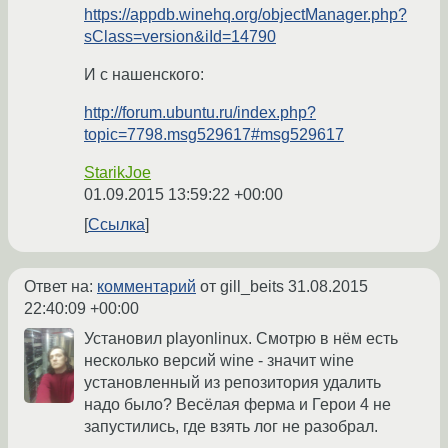
https://appdb.winehq.org/objectManager.php?
sClass=version&iId=14790
И с нашенского:
http://forum.ubuntu.ru/index.php?
topic=7798.msg529617#msg529617
StarikJoe
01.09.2015 13:59:22 +00:00
Ссылка
Ответ на:
комментарий
от gill_beits
31.08.2015
22:40:09 +00:00
Установил playonlinux. Смотрю в нём есть
несколько версий wine - значит wine
установленный из репозитория удалить
надо было? Весёлая ферма и Герои 4 не
запустились, где взять лог не разобрал.