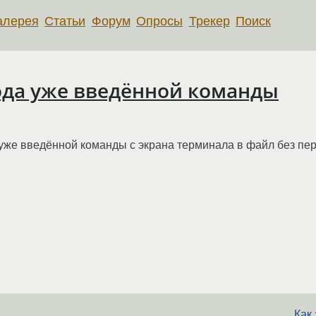
алерея
Статьи
Форум
Опросы
Трекер
Поиск
да уже введённой команды
же введённой команды с экрана терминала в файл без пере
Как 