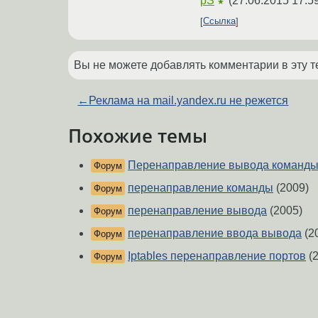
pS
(
27.06.2015 17:5
★
Ссылка
Вы не можете добавлять комментарии в эту т
←
Реклама на mail.yandex.ru не режется
Похожие темы
Перенаправление вывода команд
Форум
перенаправление команды
(2009)
Форум
перенаправление вывода
(2005)
Форум
перенаправление ввода вывода
(2
Форум
Iptables перенаправление портов
(2
Форум