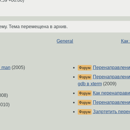
9:59 +00:00
)
ему. Тема перемещена в архив.
General
Как 
ы man
(2005)
Перенаправлени
Форум
Перенаправлени
Форум
gdb в xterm
(2009)
Как перенаправи
Форум
008)
Перенаправление
Форум
010)
Запртетить пер
Форум