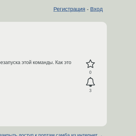
Регистрация
-
Вход
запуска этой команды. Как это
0
3
закрыть доступ к портам самба из интернет.
→