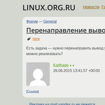
LINUX.ORG.RU
Новости
Г
Форум
—
General
Перенаправление выво
теги
Есть задача — нужно перенаправить вывод у
можно реализовать?
Karthago
★★
26.06.2015 13:41:57 +00:00
Ссылка
←
Реклама на mail.yandex.ru не режется