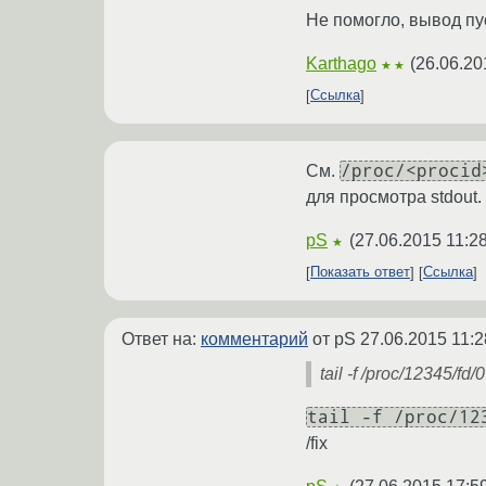
Не помогло, вывод пус
Karthago
(
26.06.20
★★
Ссылка
/proc/<procid
См.
для просмотра stdout.
pS
(
27.06.2015 11:2
★
Показать ответ
Ссылка
Ответ на:
комментарий
от pS
27.06.2015 11:2
tail -f /proc/12345/fd/0
tail -f /proc/12
/fix