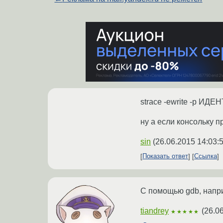
strace -ewrite -p И
ну а если консольку п
sin
(
26.06.2015 14:03:
Показать ответ
Ссылка
С помощью gdb, напри
tiandrey
(
26.0
★★★★★