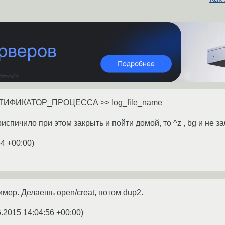
ДЕНТИФИКАТОР_ПРОЦЕССА >> log_file_name
риспичило при этом закрыть и пойти домой, то ^z , bg и не з
54 +00:00
)
мер. Делаешь open/creat, потом dup2.
6.2015 14:04:56 +00:00
)