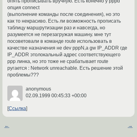
опять прописывать вручную. Есть конечно у pppd
опция connect
(выполнение команды после соединения), но это
как то некрасиво. Есть ли возможность прописать
таблицу маршрутизации раз и навсегда, но
разумеется не перезагружая машину. мне тут
посоветовали в команде route использовать в
качестве назначения не dev pppN,а gw IP_ADDR где
IP_ADDR этолокальный адрес соответствующего
ppp линка, но это тоже не срабатывает route
ругается : Network unreachable. Есть решение этой
проблемы???
anonymous
02.09.1999 00:45:33 +00:00
Ссылка
←
→