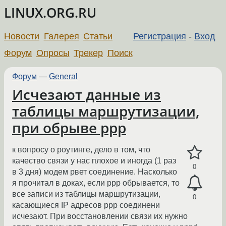
LINUX.ORG.RU
Новости
Галерея
Статьи
Регистрация
-
Вход
Форум
Опросы
Трекер
Поиск
Форум
—
General
Исчезают данные из
таблицы маршрутизации,
при обрыве ppp
к вопросу о роутинге, дело в том, что
качество связи у нас плохое и иногда (1 раз
0
в 3 дня) модем рвет соединение. Насколько
я прочитал в доках, если ppp обрывается, то
все записи из таблицы маршрутизации,
0
касающиеся IP адресов ppp соединени
исчезают. При восстановлении связи их нужно