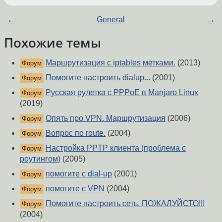
←
General
→
Похожие темы
Маршрутизация с iptables метками.
(2013)
Форум
Помогите настроить dialup...
(2001)
Форум
Русская рулетка с PPPoE в Manjaro Linux
Форум
(2019)
Опять про VPN. Маршрутизация
(2006)
Форум
Вопрос по route.
(2004)
Форум
Настройка PPTP клиента (проблема с
Форум
роутингом)
(2005)
помогите с dial-up
(2001)
Форум
помогите с VPN
(2004)
Форум
Помогите настроить сеть. ПОЖАЛУЙСТО!!!
Форум
(2004)