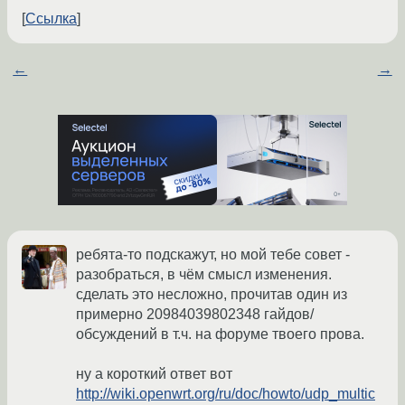
Ссылка
←
→
ребята-то подскажут, но мой тебе совет -
разобраться, в чём смысл изменения.
сделать это несложно, прочитав один из
примерно 20984039802348 гайдов/
обсуждений в т.ч. на форуме твоего прова.
ну а короткий ответ вот
http://wiki.openwrt.org/ru/doc/howto/udp_multic