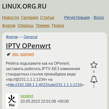
LINUX.ORG.RU
Новости
Галерея
Статьи
Регистрация
-
Вход
Форум
Опросы
Трекер
Поиск
Форум
—
General
IPTV OPenwrt
iptv
,
openwrt
Ребята подскажите как на OPenwrt,
заставить работать IPTV БЕЗ изменения
0
стандартных ссылок провайдера вида
«rtp://@231.1.1.1:1234» на
«
http://192.168.1.1:4022/udp/231.1.1.1:1234
»
1
nextent
20.05.2015 22:01:08 +00:00