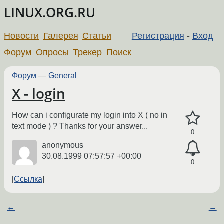
LINUX.ORG.RU
Новости
Галерея
Статьи
Регистрация
-
Вход
Форум
Опросы
Трекер
Поиск
Форум
—
General
X - login
How can i configurate my login into X ( no in
text mode ) ? Thanks for your answer...
0
anonymous
30.08.1999 07:57:57 +00:00
0
Ссылка
←
→