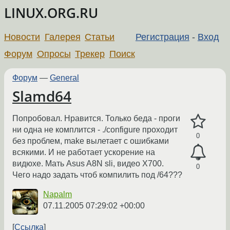
LINUX.ORG.RU
Новости
Галерея
Статьи
Регистрация
-
Вход
Форум
Опросы
Трекер
Поиск
Форум
—
General
Slamd64
Попробовал. Нравится. Только беда - проги
ни одна не комплится - ./configure проходит
0
без проблем, make вылетает с ошибками
всякими. И не работает ускорение на
видюхе. Мать Asus A8N sli, видео X700.
0
Чего надо задать чтоб компилить под /64???
Napalm
07.11.2005 07:29:02 +00:00
Ссылка