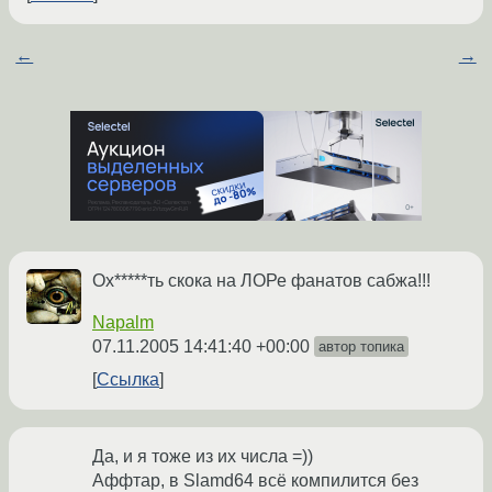
←
→
Ох*****ть скока на ЛОРе фанатов сабжа!!!
Napalm
07.11.2005 14:41:40 +00:00
автор топика
Ссылка
Да, и я тоже из их числа =))
Аффтар, в Slamd64 всё компилится без