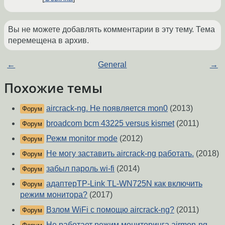
Вы не можете добавлять комментарии в эту тему. Тема
перемещена в архив.
←
General
→
Похожие темы
aircrack-ng. Не появляется mon0
(2013)
Форум
broadcom bcm 43225 versus kismet
(2011)
Форум
Режм monitor mode
(2012)
Форум
Не могу заставить aircrack-ng работать.
(2018)
Форум
забыл пароль wi-fi
(2014)
Форум
адаптерTP-Link TL-WN725N как включить
Форум
режим монитора?
(2017)
Взлом WiFi с помощю aircrack-ng?
(2011)
Форум
Не работает режим мониторинга airmon-ng