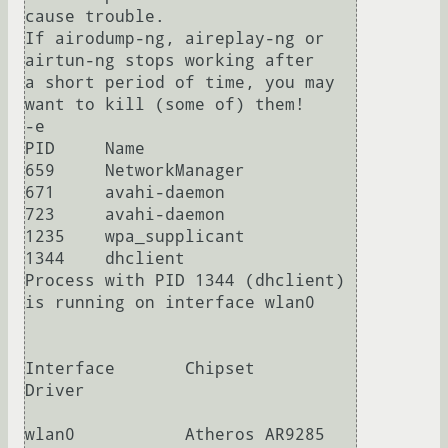
cause trouble.

If airodump-ng, aireplay-ng or 
airtun-ng stops working after

a short period of time, you may 
want to kill (some of) them!

-e 

PID     Name

659     NetworkManager

671     avahi-daemon

723     avahi-daemon

1235    wpa_supplicant

1344    dhclient

Process with PID 1344 (dhclient) 
is running on interface wlan0

Interface       Chipset         
Driver

wlan0           Atheros AR9285  