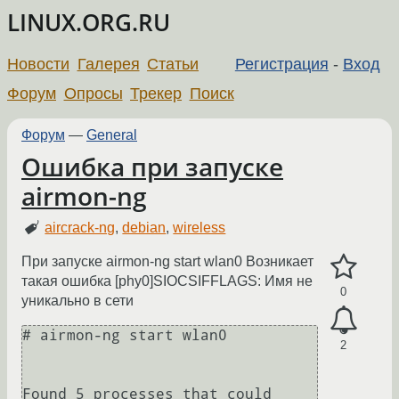
LINUX.ORG.RU
Новости
Галерея
Статьи
Регистрация
-
Вход
Форум
Опросы
Трекер
Поиск
Форум
—
General
Ошибка при запуске
airmon-ng
aircrack-ng
,
debian
,
wireless
При запуске airmon-ng start wlan0 Возникает
такая ошибка [phy0]SIOCSIFFLAGS: Имя не
0
уникально в сети
# airmon-ng start wlan0

2
Found 5 processes that could 