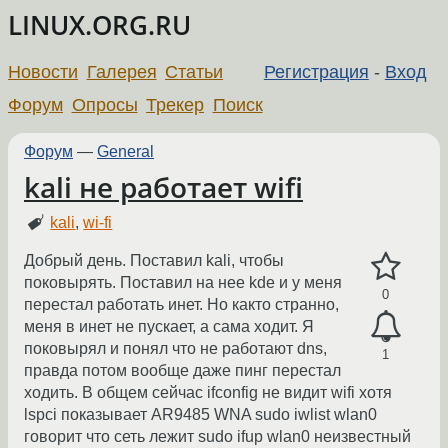
LINUX.ORG.RU
Новости
Галерея
Статьи
Регистрация
-
Вход
Форум
Опросы
Трекер
Поиск
Форум
—
General
kali не работает wifi
kali
,
wi-fi
Добрый день. Поставил kali, чтобы
поковырять. Поставил на нее kde и у меня
0
перестал работать инет. Но както странно,
меня в инет не пускает, а сама ходит. Я
поковырял и понял что не работают dns,
1
правда потом вообще даже пинг перестал
ходить. В общем сейчас ifconfig не видит wifi хотя
lspci показывает AR9485 WNA sudo iwlist wlan0
говорит что сеть лежит sudo ifup wlan0 неизвестный