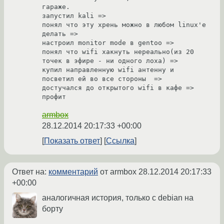
гараже.

запустил kali => 

понял что эту хрень можно в любом linux'е 
делать =>

настроил monitor mode в gentoo => 

понял что wifi хакнуть нереально(из 20 
точек в эфире - ни одного лоха) =>

купил направленную wifi антеннy и 
посветил ей во все стороны  =>

достучался до открытого wifi в кафе =>

armbox
28.12.2014 20:17:33 +00:00
Показать ответ
Ссылка
Ответ на:
комментарий
от armbox
28.12.2014 20:17:33
+00:00
аналогичная история, только с debian на
бортy