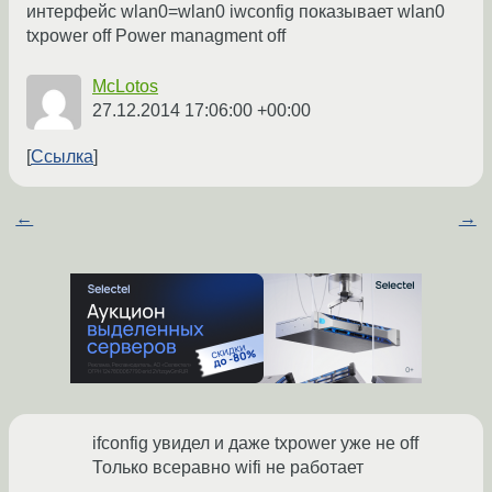
интерфейс wlan0=wlan0 iwconfig показывает wlan0
txpower off Power managment off
McLotos
27.12.2014 17:06:00 +00:00
Ссылка
←
→
ifconfig увидел и даже txpower уже не off
Только всеравно wifi не работает