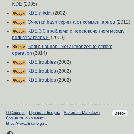
KDE
(2005)
KDE и kdm
(2002)
Форум
Очистка bash скрипта от комментариев
(2012)
Форум
KDE 3.0 проблема с переключением между
Форум
пользователями.
(2003)
Боян: Thunar - Not authorized to perfom
Форум
operation
(2014)
KDE troubles
(2002)
Форум
KDE troubles
(2002)
Форум
KDE troubles
(2002)
Форум
О Сервере
-
Правила форума
-
Разметка Markdown
Вверх
Сообщить об ошибке
https://www.linux.org.ru/