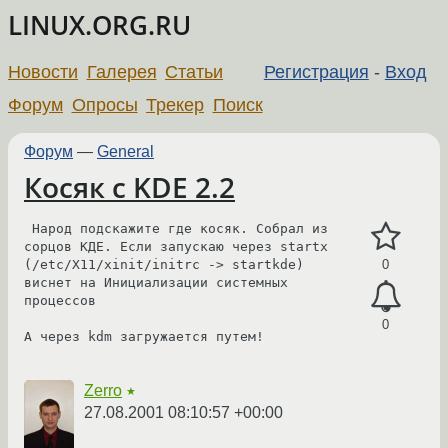
LINUX.ORG.RU
Новости
Галерея
Статьи
Регистрация
-
Вход
Форум
Опросы
Трекер
Поиск
Форум
—
General
Косяк с KDE 2.2
 Народ подскажите где косяк. Собрал из 
сорцов КДЕ. Если запускаю через startx 
(/etc/X11/xinit/initrc -> startkde) 
0
виснет на Инициализации системных 
процессов

0
А через kdm загружается путем!

Zerro
★
27.08.2001 08:10:57 +00:00