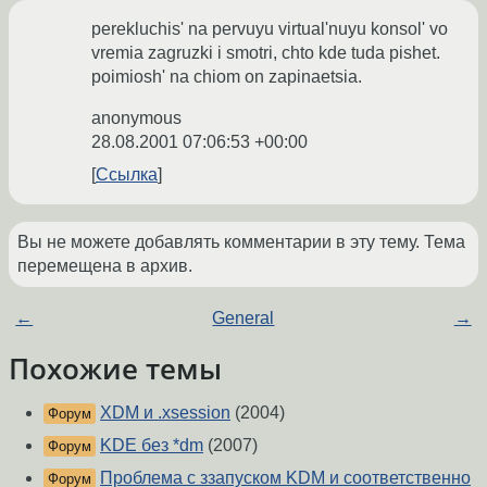
perekluchis' na pervuyu virtual'nuyu konsol' vo
vremia zagruzki i smotri, chto kde tuda pishet.
poimiosh' na chiom on zapinaetsia.
anonymous
28.08.2001 07:06:53 +00:00
Ссылка
Вы не можете добавлять комментарии в эту тему. Тема
перемещена в архив.
←
General
→
Похожие темы
XDM и .xsession
(2004)
Форум
KDE без *dm
(2007)
Форум
Проблема с ззапуском KDM и соответственно
Форум