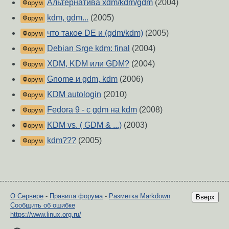
Альтернатива xdm/kdm/gdm
(2004)
Форум
kdm, gdm...
(2005)
Форум
что такое DE и (gdm/kdm)
(2005)
Форум
Debian Srge kdm: final
(2004)
Форум
XDM, KDM или GDM?
(2004)
Форум
Gnome и gdm, kdm
(2006)
Форум
KDM autologin
(2010)
Форум
Fedora 9 - c gdm на kdm
(2008)
Форум
KDM vs. ( GDM & ...)
(2003)
Форум
kdm???
(2005)
Форум
О Сервере
-
Правила форума
-
Разметка Markdown
Вверх
Сообщить об ошибке
https://www.linux.org.ru/