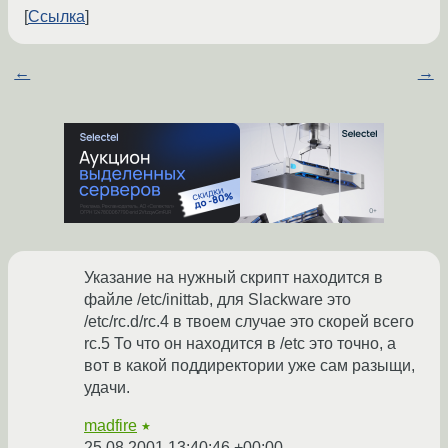
Ссылка
←
→
Указание на нужный скрипт находится в
файле /etc/inittab, для Slackware это
/etc/rc.d/rc.4 в твоем случае это скорей всего
rc.5 То что он находится в /etc это точно, а
вот в какой поддиректории уже сам разыщи,
удачи.
madfire
★
25.08.2001 13:40:46 +00:00