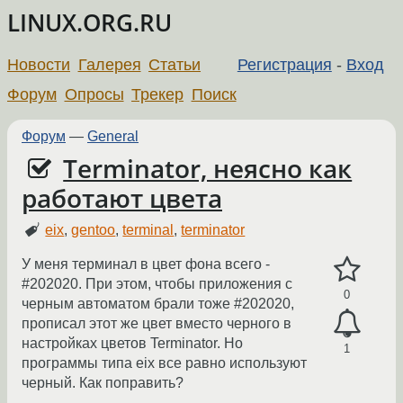
LINUX.ORG.RU
Новости
Галерея
Статьи
Регистрация
-
Вход
Форум
Опросы
Трекер
Поиск
Форум
—
General
Terminator, неясно как
работают цвета
eix
,
gentoo
,
terminal
,
terminator
У меня терминал в цвет фона всего -
#202020. При этом, чтобы приложения с
0
черным автоматом брали тоже #202020,
прописал этот же цвет вместо черного в
настройках цветов Terminator. Но
1
программы типа eix все равно используют
черный. Как поправить?