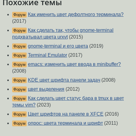
Похожие темы
Как именить цвет дефолтного терминала?
Форум
(2017)
Как сделать так, чтобы gnome-terminal
Форум
подхватывал цвета urxvt
(2015)
gnome-terminal и его цвета
(2019)
Форум
Terminal Emulator
(2017)
Форум
emacs: изменить цвет ввода в minibuffer?
Форум
(2008)
KDE цвет шрифта панели задач
(2008)
Форум
цвет выделения
(2012)
Форум
Как сделать цвет статус бара в tmux в цвет
Форум
темы vim?
(2023)
Цвет шрифтов на панеле в XFCE
(2016)
Форум
опрос: цвета терминала и шрифт
(2011)
Форум