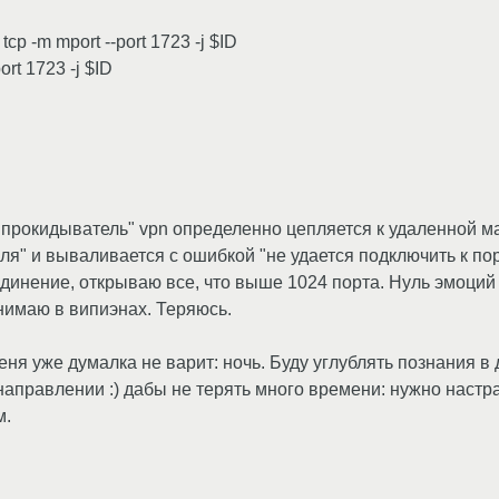
 -m mport --port 1723 -j $ID
rt 1723 -j $ID
"прокидыватель" vpn определенно цепляется к удаленной ма
я" и вываливается с ошибкой "не удается подключить к пор
единение, открываю все, что выше 1024 порта. Нуль эмоций
онимаю в випиэнах. Теряюсь.
еня уже думалка не варит: ночь. Буду углублять познания в 
направлении :) дабы не терять много времени: нужно настр
м.