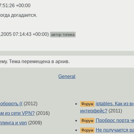
7:51:26 +00:00
когда догадается.
.2005 07:14:43 +00:00
)
автор топика
ему. Тема перемещена в архив.
General
обороть ((
(2012)
iptables. Как из
Форум
интерфейс?
(2011)
ам из сети VPN?
(2016)
Проброс порта ч
Форум
ллинга и vpn
(2009)
Не получается р
Форум