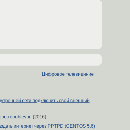
Цифровое телевидиние
→
 внутренней сети подключить свой внешний
ерез doublevpn
(2016)
аздать интернет через PPTPD (CENTOS 5.6)