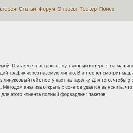
алерея
Статьи
Форум
Опросы
Трекер
Поиск
емой. Пытаемся настроить спутниковый интернет на машине 
ящий трафик через наземую линию. В интернет смотрит маши
з линуксовый гейт, поступают на тарелку. Для того, чтобы g
. Методом анализа открытых сокетов удается выяснить, что
для этого клиента полный форвардинг пакетов