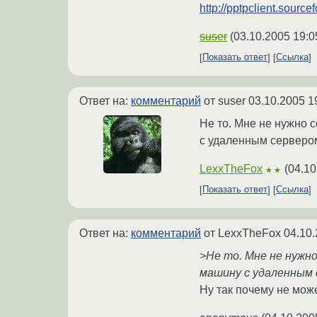
http://pptpclient.sourcef
suser
(
03.10.2005 19:0
Показать ответ
Ссылка
Ответ на:
комментарий
от suser
03.10.2005 1
Не то. Мне не нужно 
с удаленным серверо
LexxTheFox
(
04.10
★★
Показать ответ
Ссылка
Ответ на:
комментарий
от LexxTheFox
04.10.
>Не то. Мне не нужн
машину с удаленным 
Ну так почему не мож