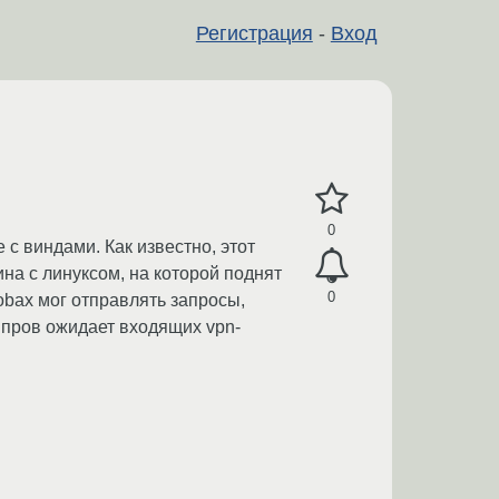
Регистрация
-
Вход
0
с виндами. Как известно, этот
на с линуксом, на которой поднят
0
lobax мог отправлять запросы,
 пров ожидает входящих vpn-