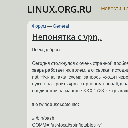
LINUX.ORG.RU
Новости
Г
Форум
—
General
Непонятка с vpn,.
Всем доброго!
Сегодня столкнулся с очень странной пробл
зверь работает на прием, а отсылает исход
nat. Нужна такая схема: запросы уходят чере
нужно настроить vpn с сервером провайдера
соединений на машине XXX:1723. Открываю 
file fw.adduser.satellite:
#!/bin/bash
COMM="/usr/local/sbin/iptables -v"