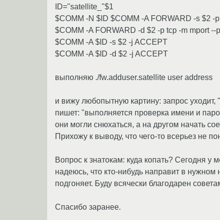
ID="satellite_"$1
$COMM -N $ID $COMM -A FORWARD -s $2 -p tcp
$COMM -A FORWARD -d $2 -p tcp -m mport --po
$COMM -A $ID -s $2 -j ACCEPT
$COMM -A $ID -d $2 -j ACCEPT
выполняю ./fw.adduser.satellite user address
и вижу любопытную картину: запрос уходит, 
пишет: "выполняется проверка имени и парол
они могли снюхаться, а на другом начать со
Прихожу к выводу, что чего-то всерьез не п
Вопрос к знатокам: куда копать? Сегодня у м
надеюсь, что кто-нибудь направит в нужном 
подгоняет. Буду всячески благодарен совета
Спасибо заранее.