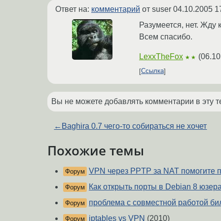
Ответ на:
комментарий
от suser
04.10.2005 1
Разумеется, нет. Жду 
Всем спасибо.
LexxTheFox
(
06.10
★★
Ссылка
Вы не можете добавлять комментарии в эту т
←
Baghira 0.7 чего-то собираться не хочет
Похожие темы
VPN через PPTP за NAT помогите п
Форум
Как открыть порты в Debian 8 юзер
Форум
проблема с совместной работой би
Форум
iptables vs VPN
(2010)
Форум