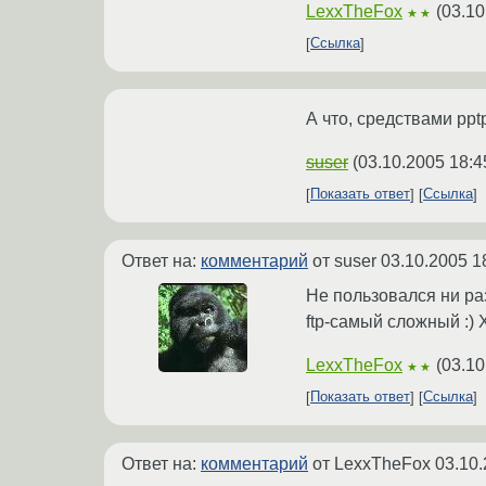
LexxTheFox
(
03.10
★★
Ссылка
А что, средствами ppt
suser
(
03.10.2005 18:4
Показать ответ
Ссылка
Ответ на:
комментарий
от suser
03.10.2005 1
Не пользовался ни раз
ftp-самый сложный :) Х
LexxTheFox
(
03.10
★★
Показать ответ
Ссылка
Ответ на:
комментарий
от LexxTheFox
03.10.