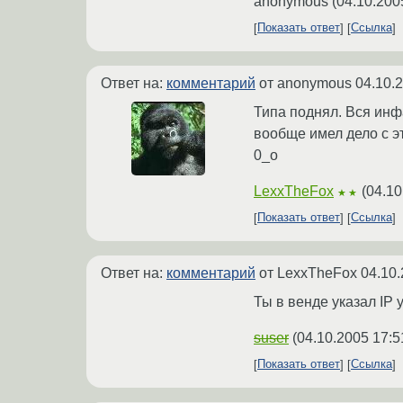
anonymous
(
04.10.200
Показать ответ
Ссылка
Ответ на:
комментарий
от anonymous
04.10.
Типа поднял. Вся инф
вообще имел дело с э
0_о
LexxTheFox
(
04.10
★★
Показать ответ
Ссылка
Ответ на:
комментарий
от LexxTheFox
04.10.
Ты в венде указал IP
suser
(
04.10.2005 17:5
Показать ответ
Ссылка