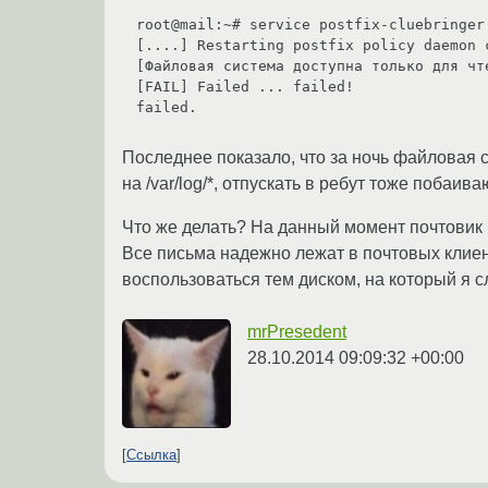
root@mail:~# service postfix-cluebringer 
[....] Restarting postfix policy daemon 
[Файловая система доступна только для чт
[FAIL] Failed ... failed!

failed.

Последнее показало, что за ночь файловая с
на /var/log/*, отпускать в ребут тоже побаива
Что же делать? На данный момент почтовик р
Все письма надежно лежат в почтовых клиент
воспользоваться тем диском, на который я с
mrPresedent
28.10.2014 09:09:32 +00:00
Ссылка