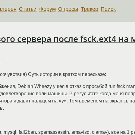
алерея
Статьи
Форум
Опросы
Трекер
Поиск
ого сервера после fsck.ext4 н
.
очувствия) Суть истории в кратком пересказе:
жения, Debian Wheezy ушел в отказ с просьбой run fsck ma
довлетворение воли машины. В результате когда меня попр
итора и давит пальцем на «y». Тем временем на экран сыпал
в.
be, mysql, fail2ban, spamassassin, amavisd, clamav), все на 1