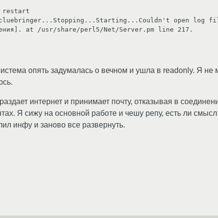
restart

cluebringer...Stopping...Starting...Couldn't open log fil
ения]. at /usr/share/perl5/Net/Server.pm line 217.

истема опять задумалась о вечном и ушла в readonly. Я не м
юсь.
аздает интернет и принимает почту, отказывая в соединении
ах. Я сижу на основной работе и чешу репу, есть ли смысл
лил инфу и заново все развернуть.