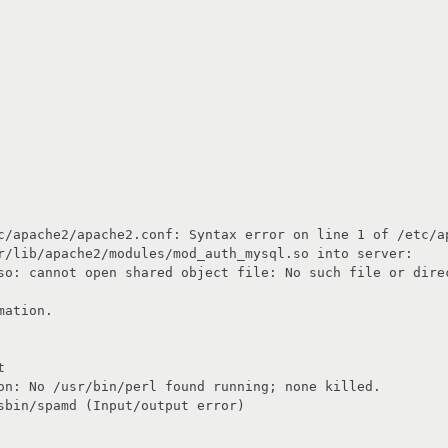
c/apache2/apache2.conf: Syntax error on line 1 of /etc/a
r/lib/apache2/modules/mod_auth_mysql.so into server: 
so: cannot open shared object file: No such file or direc
ation.



on: No /usr/bin/perl found running; none killed.

sbin/spamd (Input/output error)
