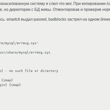
изнасилованную систему и слил что мог. При копировании /u
е, но директории с БД живы. Отмонтировав и проверив норм
 smartctl выдал passed, badblocks застрял на одном блоке
e/mysql/errmsg.sys'

{imap}
