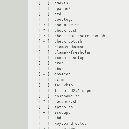
 [ - ]  amavis

 [ - ]  apache2

 [ + ]  atd

 [ - ]  bootlogs

 [ ? ]  bootmisc.sh

 [ ? ]  checkfs.sh

 [ ? ]  checkroot-bootclean.sh

 [ - ]  checkroot.sh

 [ + ]  clamav-daemon

 [ + ]  clamav-freshclam

 [ - ]  console-setup

 [ + ]  cron

 [ + ]  dbus

 [ - ]  dovecot

 [ - ]  exim4

 [ + ]  fail2ban

 [ - ]  firebird2.5-super

 [ - ]  hostname.sh

 [ ? ]  hwclock.sh

 [ + ]  iptables

 [ + ]  iredapd

 [ - ]  kbd

 [ - ]  keyboard-setup

 [ ? ]  killprocs
