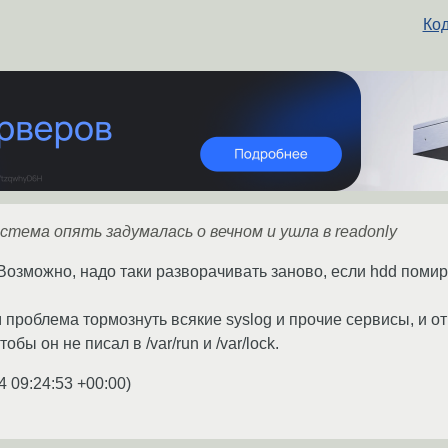
Код
истема опять задумалась о вечном и ушла в readonly
Возможно, надо таки разворачивать заново, если hdd помир
м проблема тормознуть всякие syslog и прочие сервисы, и о
тобы он не писал в /var/run и /var/lock.
4 09:24:53 +00:00
)