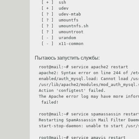
 [ + ]  ssh

 [ + ]  udev

 [ ? ]  udev-mtab

 [ ? ]  umountfs

 [ ? ]  umountnfs.sh

 [ ? ]  umountroot

 [ - ]  urandom

 [ - ]  x11-common

Пытаюсь запустить службы:
root@mail:~# service apache2 restart

apache2: Syntax error on line 244 of /et
enabled/auth_mysql.load: Cannot load /us
/usr/lib/apache2/modules/mod_auth_mysql.
Action 'configtest' failed.

The Apache error log may have more inform
 failed!

root@mail:~# service spamassassin restart
Restarting SpamAssassin Mail Filter Daem
start-stop-daemon: unable to start /usr/
root@mail:~# service amavis restart
