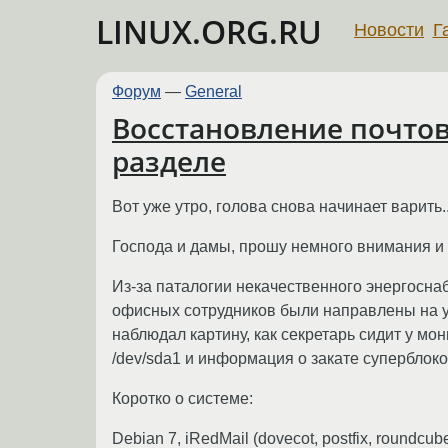
LINUX.ORG.RU
Новости
Г
Форум
—
General
Восстановление почтов
разделе
Вот уже утро, голова снова начинает варить.
Господа и дамы, прошу немного внимания и с
Из-за паталогии некачественного энергоснаб
офисных сотрудников были направлены на у
наблюдал картину, как секретарь сидит у мон
/dev/sda1 и информация о закате суперблоко
Коротко о системе:
Debian 7, iRedMail (dovecot, postfix, roundcu