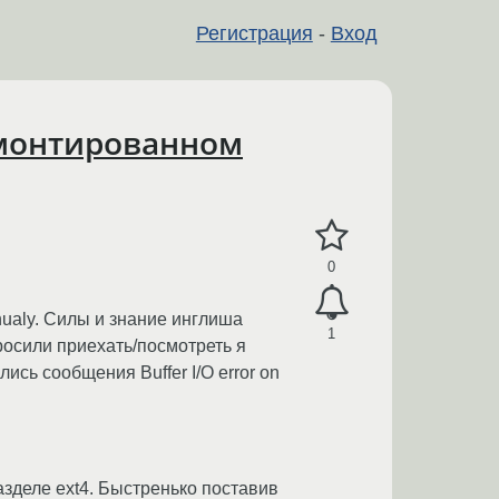
Регистрация
-
Вход
а монтированном
0
nualy. Силы и знание инглиша
1
осили приехать/посмотреть я
ись сообщения Buffer I/O error on
 разделе ext4. Быстренько поставив