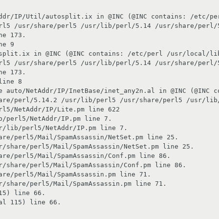
ddr/IP/Util/autosplit.ix in @INC (@INC contains: /etc/per
rl5 /usr/share/perl5 /usr/lib/perl/5.14 /usr/share/perl/5
e 173.

split.ix in @INC (@INC contains: /etc/perl /usr/local/lib
rl5 /usr/share/perl5 /usr/lib/perl/5.14 /usr/share/perl/5
e 173.

e auto/NetAddr/IP/InetBase/inet_any2n.al in @INC (@INC co
are/perl/5.14.2 /usr/lib/perl5 /usr/share/perl5 /usr/lib/
rl5/NetAddr/IP/Lite.pm line 622

b/perl5/NetAddr/IP.pm line 7.

r/lib/perl5/NetAddr/IP.pm line 7.

are/perl5/Mail/SpamAssassin/NetSet.pm line 25.

r/share/perl5/Mail/SpamAssassin/NetSet.pm line 25.

are/perl5/Mail/SpamAssassin/Conf.pm line 86.

r/share/perl5/Mail/SpamAssassin/Conf.pm line 86.

are/perl5/Mail/SpamAssassin.pm line 71.

r/share/perl5/Mail/SpamAssassin.pm line 71.

5) line 66.

l 115) line 66.
