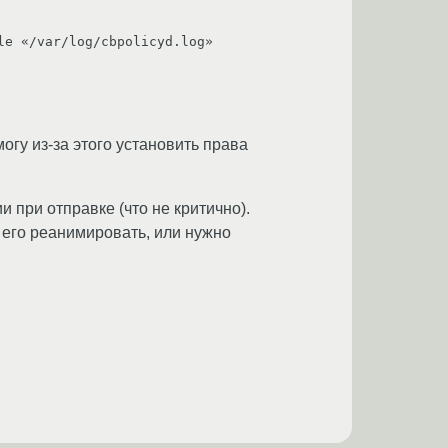
e «/var/log/cbpolicyd.log» 
огу из-за этого установить права
 при отправке (что не критично).
 его реанимировать, или нужно