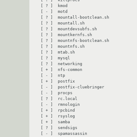
 [ ? ]  kmod

 [ - ]  motd

 [ ? ]  mountall-bootclean.sh

 [ ? ]  mountall.sh

 [ ? ]  mountdevsubfs.sh

 [ ? ]  mountkernfs.sh

 [ ? ]  mountnfs-bootclean.sh

 [ ? ]  mountnfs.sh

 [ ? ]  mtab.sh

 [ ? ]  mysql

 [ ? ]  networking

 [ + ]  nfs-common

 [ - ]  ntp

 [ + ]  postfix

 [ - ]  postfix-cluebringer

 [ - ]  procps

 [ ? ]  rc.local

 [ - ]  rmnologin

 [ + ]  rpcbind

 [ + ]  rsyslog

 [ + ]  samba

 [ ? ]  sendsigs

 [ - ]  spamassassin
