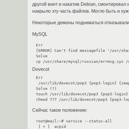
другой винт и накатив Debian, смонтировал 
накрыло эту часть файлов. Могло быть и хуж
Некоторые демоны подниматься отказывались.
MySQL
Err

[ERROR] Can't find messagefile '/usr/shar
Solve

Dovecot
Err

 /usr/lib/dovecot/pop3 {pop3-login} {imap} - no such file or directory

Solve (?)

touch /usr/lib/dovecot/pop3 {pop3-login} 
Сейчас такое положение:
root@mail:~# service --status-all

 [ + ]  acpid
