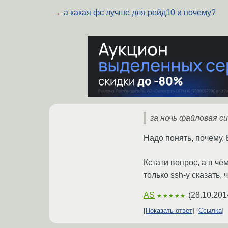
←
а какая фс лучше для рейд10 и почему?
за ночь файловая с
Надо понять, почему. 
Кстати вопрос, а в чё
только ssh-у сказать, ч
AS
(
28.10.201
★★★★★
Показать ответ
Ссылка