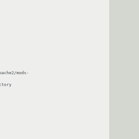
pache2/mods-
tory
