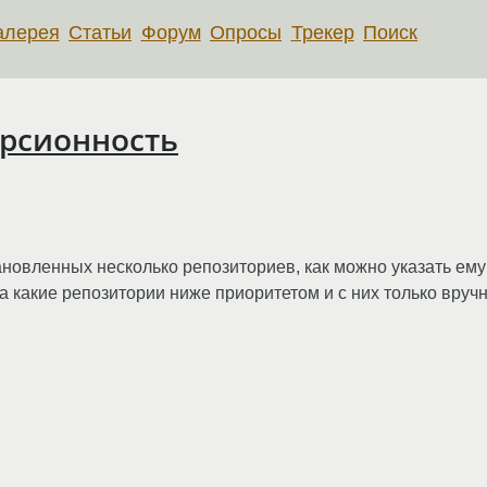
алерея
Статьи
Форум
Опросы
Трекер
Поиск
ерсионность
новленных несколько репозиториев, как можно указать ему
а какие репозитории ниже приоритетом и с них только вруч