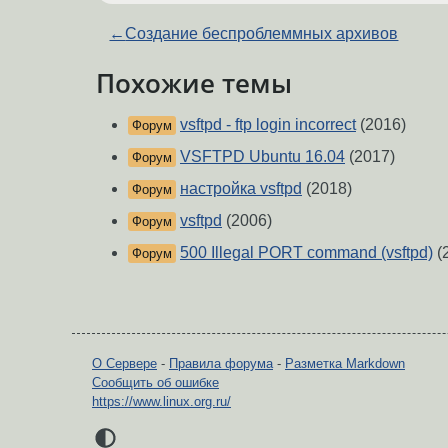
←
Создание беспроблеммных архивов
Похожие темы
vsftpd - ftp login incorrect
(2016)
Форум
VSFTPD Ubuntu 16.04
(2017)
Форум
настройка vsftpd
(2018)
Форум
vsftpd
(2006)
Форум
500 Illegal PORT command (vsftpd)
(
Форум
О Сервере
-
Правила форума
-
Разметка Markdown
Сообщить об ошибке
https://www.linux.org.ru/