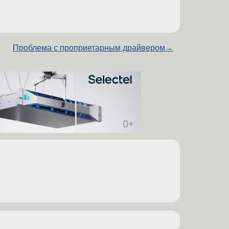
Проблема с проприетарным драйвером
→