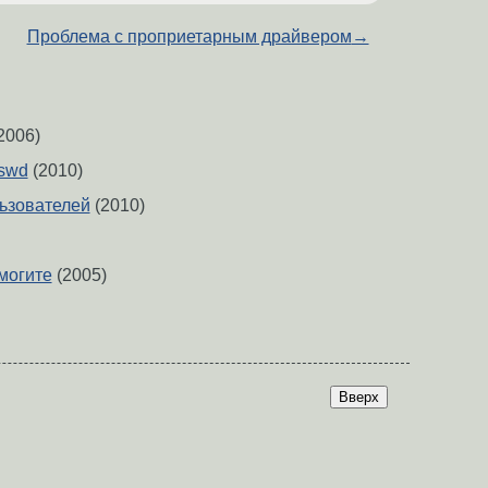
Проблема с проприетарным драйвером
→
2006)
sswd
(2010)
льзователей
(2010)
омогите
(2005)
Вверх