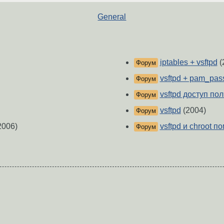
General
iptables + vsftpd
(
Форум
vsftpd + pam_pa
Форум
vsftpd доступ по
Форум
vsftpd
(2004)
Форум
2006)
vsftpd и chroot п
Форум