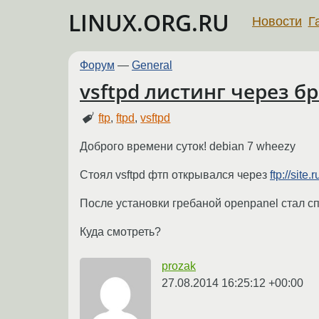
LINUX.ORG.RU
Новости
Г
Форум
—
General
vsftpd листинг через б
ftp
,
ftpd
,
vsftpd
Доброго времени суток! debian 7 wheezy
Стоял vsftpd фтп открывался через
ftp://site.r
После установки гребаной openpanel стал с
Куда смотреть?
prozak
27.08.2014 16:25:12 +00:00