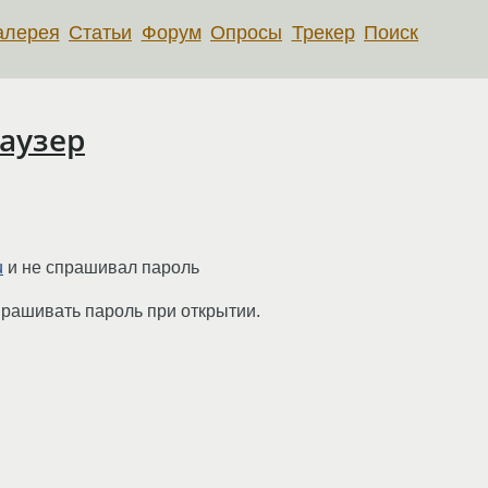
алерея
Статьи
Форум
Опросы
Трекер
Поиск
раузер
u
и не спрашивал пароль
прашивать пароль при открытии.