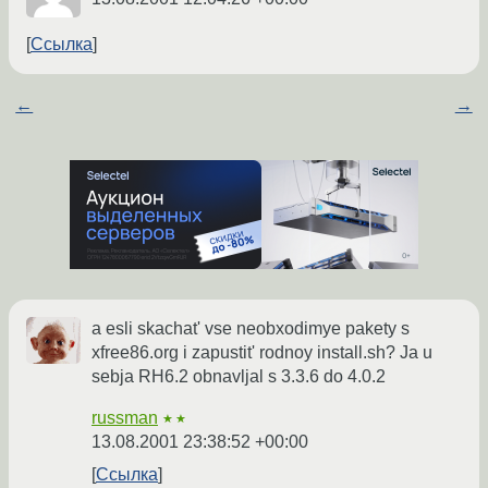
Ссылка
←
→
a esli skachat' vse neobxodimye pakety s
xfree86.org i zapustit' rodnoy install.sh? Ja u
sebja RH6.2 obnavljal s 3.3.6 do 4.0.2
russman
★★
13.08.2001 23:38:52 +00:00
Ссылка