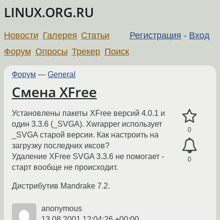
LINUX.ORG.RU
Новости
Галерея
Статьи
Регистрация
-
Вход
Форум
Опросы
Трекер
Поиск
Форум
—
General
Смена XFree
Установлены пакеты XFree версий 4.0.1 и
один 3.3.6 (_SVGA). Xwrapper использует
0
_SVGA старой версии. Как настроить на
загрузку последних иксов?
Удаление XFree SVGA 3.3.6 не помогает -
0
старт вообще не происходит.
Дистрибутив Mandrake 7.2.
anonymous
13.08.2001 12:04:26 +00:00