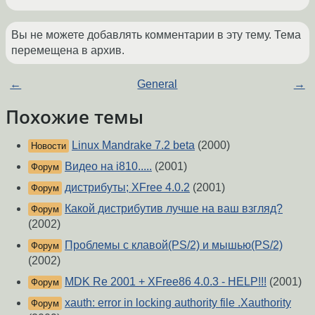
Вы не можете добавлять комментарии в эту тему. Тема
перемещена в архив.
←
General
→
Похожие темы
Linux Mandrake 7.2 beta
(2000)
Новости
Видео на i810.....
(2001)
Форум
дистрибуты; XFree 4.0.2
(2001)
Форум
Какой дистрибутив лучше на ваш взгляд?
Форум
(2002)
Проблемы с клавой(PS/2) и мышью(PS/2)
Форум
(2002)
MDK Re 2001 + XFree86 4.0.3 - HELP!!!
(2001)
Форум
xauth: error in locking authority file .Xauthority
Форум