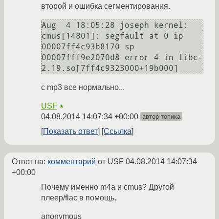
второй и ошибка сегментирования.
Aug  4 18:05:28 joseph kernel: 
cmus[14801]: segfault at 0 ip 
00007ff4c93b8170 sp 
00007fff9e2070d8 error 4 in libc-
с mp3 все нормально...
USF
★
04.08.2014 14:07:34 +00:00
автор топика
Показать ответ
Ссылка
Ответ на:
комментарий
от USF
04.08.2014 14:07:34
+00:00
Почему именно m4a и cmus? Другой
плеер/flac в помощь.
anonymous