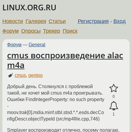
LINUX.ORG.RU
Новости
Галерея
Статьи
Регистрация
-
Вход
Форум
Опросы
Трекер
Поиск
Форум
—
General
cmus воспроизведение alac
m4a
cmus
,
gentoo
Добрый день. Столкнулся с проблемой
такой, не хочет мой cmus m4a проигрывать.
0
Ошибки FindIntegerProperty: no such property
-
moov.trak[0].mdia.minf.stbl.stsd.*.*.esds.decCo
1
nfigDescr.objectTypeId (src/mp4file.cpp,746)
Smplayer воспроизводит отлично, посему полагаю,