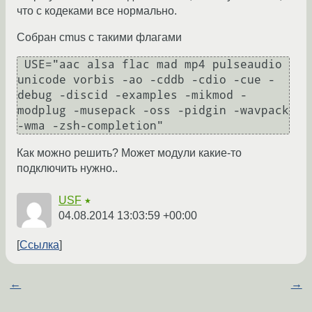
что с кодеками все нормально.
Собран cmus с такими флагами
 USE="aac alsa flac mad mp4 pulseaudio 
unicode vorbis -ao -cddb -cdio -cue -
debug -discid -examples -mikmod -
modplug -musepack -oss -pidgin -wavpack 
Как можно решить? Может модули какие-то
подключить нужно..
USF
★
04.08.2014 13:03:59 +00:00
Ссылка
←
→