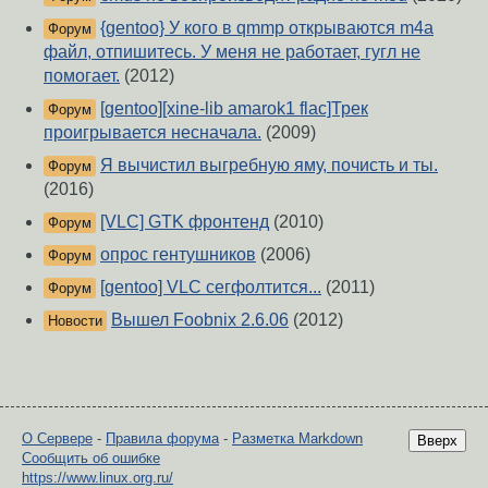
{gentoo} У кого в qmmp открываются m4a
Форум
файл, отпишитесь. У меня не работает, гугл не
помогает.
(2012)
[gentoo][xine-lib amarok1 flac]Трек
Форум
проигрывается несначала.
(2009)
Я вычистил выгребную яму, почисть и ты.
Форум
(2016)
[VLC] GTK фронтенд
(2010)
Форум
опрос гентушников
(2006)
Форум
[gentoo] VLC сегфолтится...
(2011)
Форум
Вышел Foobnix 2.6.06
(2012)
Новости
О Сервере
-
Правила форума
-
Разметка Markdown
Вверх
Сообщить об ошибке
https://www.linux.org.ru/