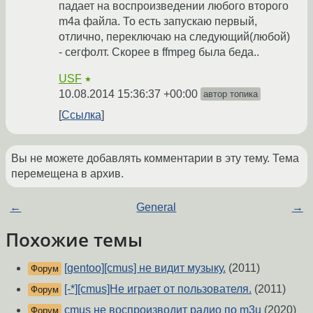
падает на воспроизведении любого второго
m4a файла. То есть запускаю первый,
отлично, переключаю на следующий(любой)
- сегфолт. Скорее в ffmpeg была беда..
USF
★
10.08.2014 15:36:37 +00:00
автор топика
Ссылка
Вы не можете добавлять комментарии в эту тему. Тема
перемещена в архив.
←
General
→
Похожие темы
[gentoo][cmus] не видит музыку.
(2011)
Форум
[-*][cmus]Не играет от пользователя.
(2011)
Форум
cmus не воспроизводит радио по m3u
(2020)
Форум