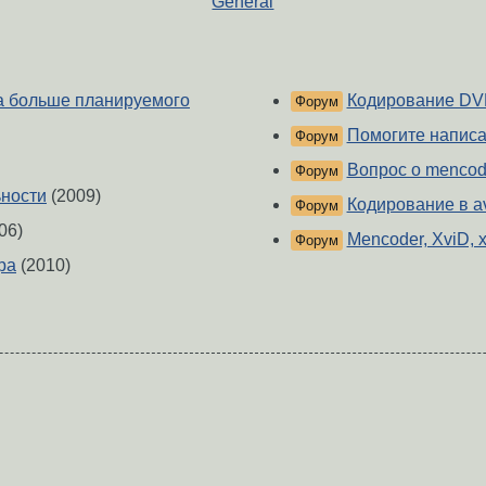
General
за больше планируемого
Кодирование DV
Форум
Помогите написа
Форум
Вопрос о mencod
Форум
ьности
(2009)
Кодирование в a
Форум
06)
Mencoder, XviD, x
Форум
ра
(2010)