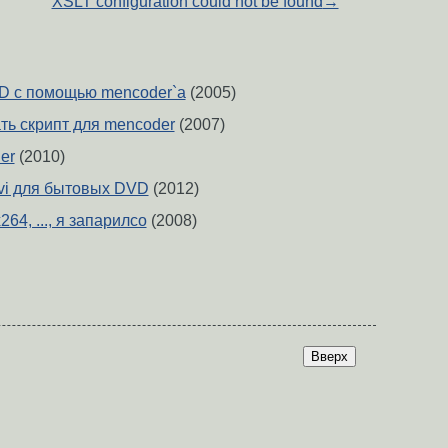
XSLT configuration could not be found
→
D с помощью mencoder`a
(2005)
ть скрипт для mencoder
(2007)
er
(2010)
vi для бытовых DVD
(2012)
264, ..., я запарилсо
(2008)
Вверх