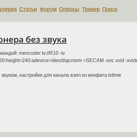
алерея
Статьи
Форум
Опросы
Трекер
Поиск
юнера без звука
андой: mencoder tv://R10 -tv
=320:height=240:adevice=/dev/dsp:norm =SECAM -ovc xvid -xvi
 звуком, настройки для канала взял из конфига tvtime