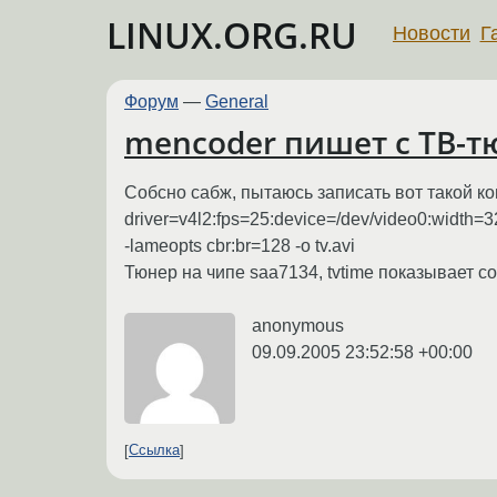
LINUX.ORG.RU
Новости
Г
Форум
—
General
mencoder пишет с ТВ-т
Собсно сабж, пытаюсь записать вот такой ком
driver=v4l2:fps=25:device=/dev/video0:width
-lameopts cbr:br=128 -o tv.avi
Тюнер на чипе saa7134, tvtime показывает со
anonymous
09.09.2005 23:52:58 +00:00
Ссылка