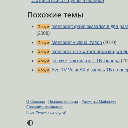
←
отписаться от группы в leafnode
Похожие темы
mencoder: файл оказался в два ра
Форум
(2008)
Mencoder + visualization
(2010)
Форум
mencoder не хватает производител
Форум
[to mike] как писать с ТВ-Тюнера
(20
Форум
AverTV Volar AX и запись ТВ с тюне
Форум
О Сервере
-
Правила форума
-
Разметка Markdown
Сообщить об ошибке
https://www.linux.org.ru/