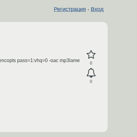
Регистрация
-
Вход
dencopts pass=1:vhq=0 -oac mp3lame
0
0