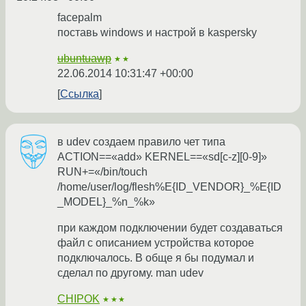
facepalm
поставь windows и настрой в kaspersky
ubuntuawp
★★
22.06.2014 10:31:47 +00:00
Ссылка
в udev создаем правило чет типа
ACTION==«add» KERNEL==«sd[c-z][0-9]»
RUN+=«/bin/touch
/home/user/log/flesh%E{ID_VENDOR}_%E{ID
_MODEL}_%n_%k»
при каждом подключении будет создаваться
файл с описанием устройства которое
подключалось. В обще я бы подумал и
сделал по другому. man udev
CHIPOK
★★★