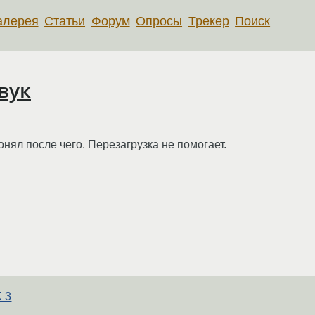
алерея
Статьи
Форум
Опросы
Трекер
Поиск
вук
понял после чего. Перезагрузка не помогает.
 3