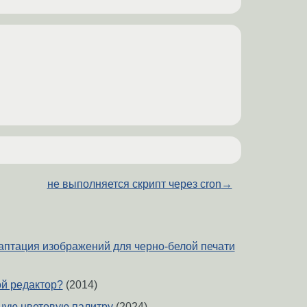
не выполняется скрипт через cron
→
даптация изображений для черно-белой печати
ой редактор?
(2014)
ную цветовую палитру
(2024)