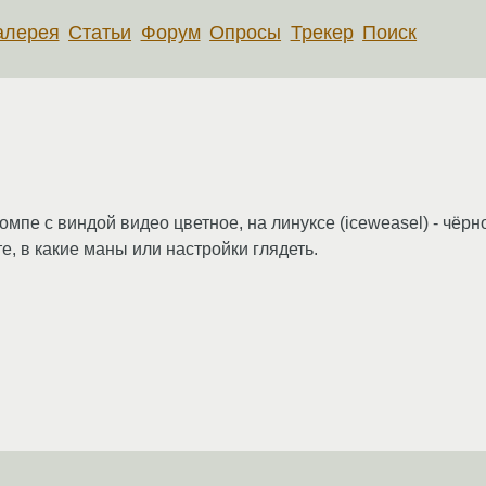
алерея
Статьи
Форум
Опросы
Трекер
Поиск
омпе с виндой видео цветное, на линуксе (iceweasel) - чёр
е, в какие маны или настройки глядеть.