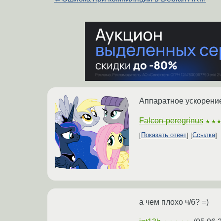
Аппаратное ускорени
Falcon-peregrinus
★★
Показать ответ
Ссылка
а чем плохо ч/б? =)