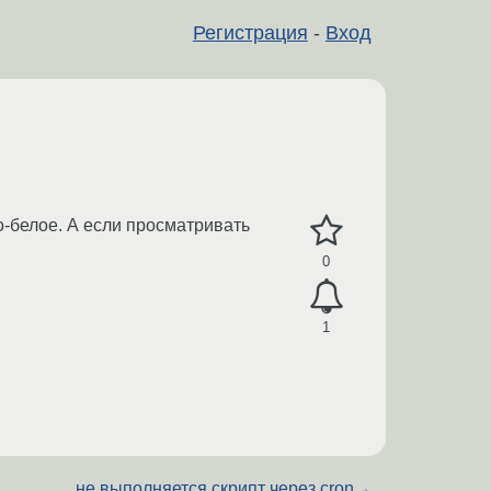
Регистрация
-
Вход
но-белое. А если просматривать
0
1
не выполняется скрипт через cron
→