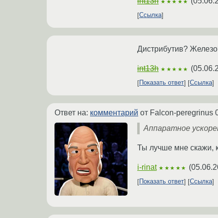
int13h
(
05.06.
★★★★★
Ссылка
Дистрибутив? Железо
int13h
(
05.06.
★★★★★
Показать ответ
Ссылка
Ответ на:
комментарий
от Falcon-peregrinus
Аппаратное ускоре
Ты лучше мне скажи, к
i-rinat
(
05.06.2
★★★★★
Показать ответ
Ссылка