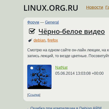
LINUX.ORG.RU
Новости
Г
Форум
—
General
Чёрно-белое видео
debian
,
firefox
Смотрю на одном сайте он-лайн лекции, на к
запись лекций, то везде цветные. Посоветуйт
NatNat
05.06.2014 13:03:08 +00:00
Ссылка
←
Ошибка при компиляции в Debian ARM