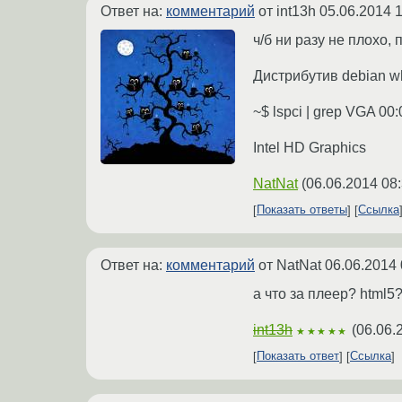
Ответ на:
комментарий
от int13h
05.06.2014 1
ч/б ни разу не плохо, 
Дистрибутив debian w
~$ lspci | grep VGA 00:
Intel HD Graphics
NatNat
(
06.06.2014 08
Показать ответы
Ссылка
Ответ на:
комментарий
от NatNat
06.06.2014 
а что за плеер? html5
int13h
(
06.06.
★★★★★
Показать ответ
Ссылка