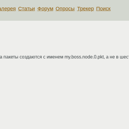
алерея
Статьи
Форум
Опросы
Трекер
Поиск
 пакеты создаются с именем my.boss.node.0.pkt, а не в ше