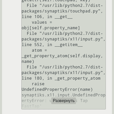
  File "/usr/lib/python2.7/dist-
packages/synaptiks/touchpad.py", 
line 106, in __get__

    values = 
obj[self.property_name]

  File "/usr/lib/python2.7/dist-
packages/synaptiks/x11/input.py", 
line 552, in __getitem__

    atom = 
_get_property_atom(self.display, 
name)

  File "/usr/lib/python2.7/dist-
packages/synaptiks/x11/input.py", 
line 180, in _get_property_atom

    raise 
UndefinedPropertyError(name)

synaptiks.x11.input.UndefinedProp
ertyError: u'Synaptics Tap 
Развернуть
FastTap'