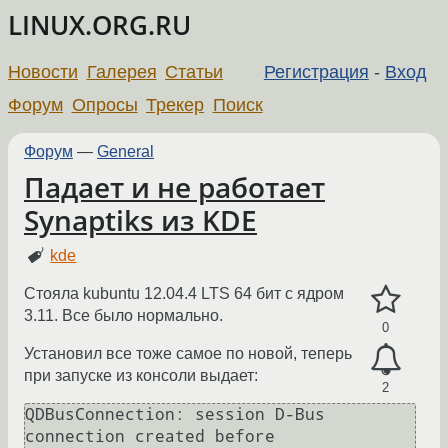
LINUX.ORG.RU
Новости
Галерея
Статьи
Регистрация
-
Вход
Форум
Опросы
Трекер
Поиск
Форум
—
General
Падает и не работает
Synaptiks из KDE
kde
Стояла kubuntu 12.04.4 LTS 64 бит с ядром
3.11. Все было нормально.
0
Установил все тоже самое по новой, теперь
при запуске из консоли выдает:
2
QDBusConnection: session D-Bus 
connection created before 