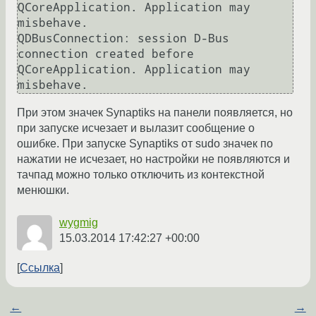
QCoreApplication. Application may 
misbehave.

QDBusConnection: session D-Bus 
connection created before 
QCoreApplication. Application may 
misbehave.
При этом значек Synaptiks на панели появляется, но
при запуске исчезает и вылазит сообщение о
ошибке. При запуске Synaptiks от sudo значек по
нажатии не исчезает, но настройки не появляются и
тачпад можно только отключить из контекстной
менюшки.
wygmig
15.03.2014 17:42:27 +00:00
Ссылка
←
→