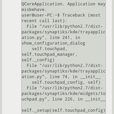
QCoreApplication. Application may 
misbehave.

user@user-PC:~$ Traceback (most 
recent call last):

  File "/usr/lib/python2.7/dist-
packages/synaptiks/kde/trayapplic
ation.py", line 241, in 
show_configuration_dialog

    self.touchpad, 
self.touchpad_manager, 
self._config)

  File "/usr/lib/python2.7/dist-
packages/synaptiks/kde/trayapplic
ation.py", line 74, in __init__

    self.touchpad_config, self)

  File "/usr/lib/python2.7/dist-
packages/synaptiks/kde/widgets/to
uchpad.py", line 226, in __init__

self._setup(self.touchpad_config)
