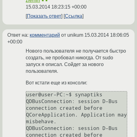
ziemin
★★
15.03.2014 18:23:15 +00:00
Показать ответ
Ссылка
Ответ на:
комментарий
от unikum
15.03.2014 18:06:05
+00:00
Нового пользователя не получается быстро
создать, не пробовал никогда. От sudo
запуск я описал. Сойдет за нового
пользователя.
Вот кстати еще из консоли:
user@user-PC:~$ synaptiks

QDBusConnection: session D-Bus 
connection created before 
QCoreApplication. Application may 
misbehave.

QDBusConnection: session D-Bus 
connection created before 