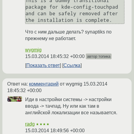
This is a dummy transitional 
package for kde-config-touchpad 
and can be safely removed after 
the installation is complete.
Что с ним дальше делать? synaptiks по
прежнему не работает.
wygmig
15.03.2014 18:45:32 +00:00
автор топика
Показать ответ
Ссылка
Ответ на:
комментарий
от wygmig
15.03.2014
18:45:32 +00:00
Иди в настройки системы -> настройки
ввода -> тачпад. Ну или как там в
английской локализации все называется.
radg
★★★★
15.03.2014 18:49:56 +00:00