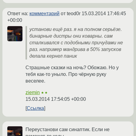
Ответ на:
комментарий
от teod0r
15.03.2014 17:46:45
+00:00
установи ещё раз. я на полном серьёзе.
бинарные дистры они коварны. сам
сталкивался с подобными причудами не
раз. например мандрива в 50% запусков
делала кернел паник
Страшные сказки на ночь? Обожаю. Но у
тебя как-то уныло. Про чёрную руку
веселее.
ziemin
★★
15.03.2014 17:54:05 +00:00
Ссылка
Переустанови сам синаптик. Если не