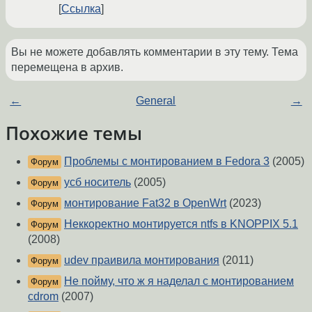
Ссылка
Вы не можете добавлять комментарии в эту тему. Тема
перемещена в архив.
←
General
→
Похожие темы
Проблемы с монтированием в Fedora 3
(2005)
Форум
усб носитель
(2005)
Форум
монтирование Fat32 в OpenWrt
(2023)
Форум
Неккоректно монтируется ntfs в KNOPPIX 5.1
Форум
(2008)
udev праивила монтирования
(2011)
Форум
Не пойму, что ж я наделал с монтированием
Форум
cdrom
(2007)