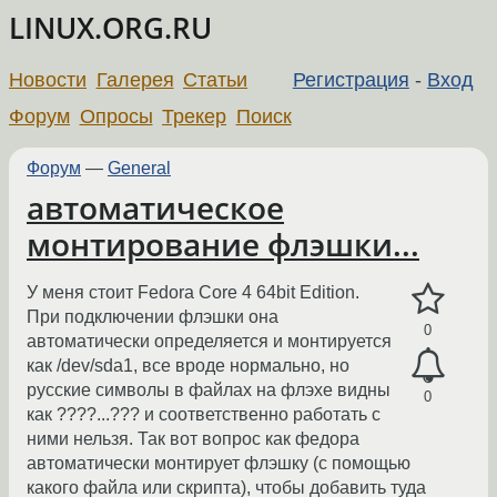
LINUX.ORG.RU
Новости
Галерея
Статьи
Регистрация
-
Вход
Форум
Опросы
Трекер
Поиск
Форум
—
General
автоматическое
монтирование флэшки...
У меня стоит Fedora Core 4 64bit Edition.
При подключении флэшки она
0
автоматически определяется и монтируется
как /dev/sda1, все вроде нормально, но
русские символы в файлах на флэхе видны
0
как ????...??? и соответственно работать с
ними нельзя. Так вот вопрос как федора
автоматически монтирует флэшку (с помощью
какого файла или скрипта), чтобы добавить туда