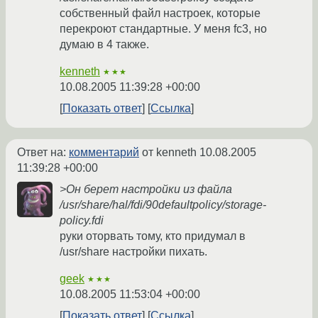
собственный файл настроек, которые
перекроют стандартные. У меня fc3, но
думаю в 4 также.
kenneth
★★★
10.08.2005 11:39:28 +00:00
Показать ответ
Ссылка
Ответ на:
комментарий
от kenneth
10.08.2005
11:39:28 +00:00
>Он берет настройки из файла
/usr/share/hal/fdi/90defaultpolicy/storage-
policy.fdi
руки оторвать тому, кто придумал в
/usr/share настройки пихать.
geek
★★★
10.08.2005 11:53:04 +00:00
Показать ответ
Ссылка