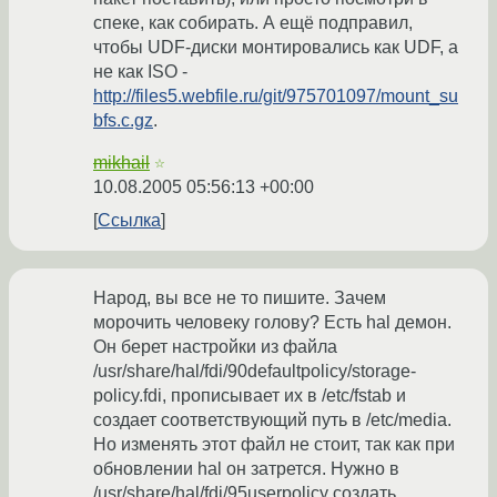
спеке, как собирать. А ещё подправил,
чтобы UDF-диски монтировались как UDF, а
не как ISO -
http://files5.webfile.ru/git/975701097/mount_su
bfs.c.gz
.
mikhail
☆
10.08.2005 05:56:13 +00:00
Ссылка
Народ, вы все не то пишите. Зачем
морочить человеку голову? Есть hal демон.
Он берет настройки из файла
/usr/share/hal/fdi/90defaultpolicy/storage-
policy.fdi, прописывает их в /etc/fstab и
создает соответствующий путь в /etc/media.
Но изменять этот файл не стоит, так как при
обновлении hal он затрется. Нужно в
/usr/share/hal/fdi/95userpolicy создать