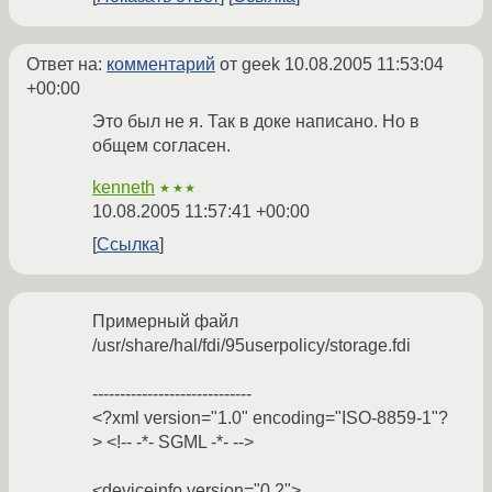
Ответ на:
комментарий
от geek
10.08.2005 11:53:04
+00:00
Это был не я. Так в доке написано. Но в
общем согласен.
kenneth
★★★
10.08.2005 11:57:41 +00:00
Ссылка
Примерный файл
/usr/share/hal/fdi/95userpolicy/storage.fdi
-----------------------------
<?xml version="1.0" encoding="ISO-8859-1"?
> <!-- -*- SGML -*- -->
<deviceinfo version="0.2">