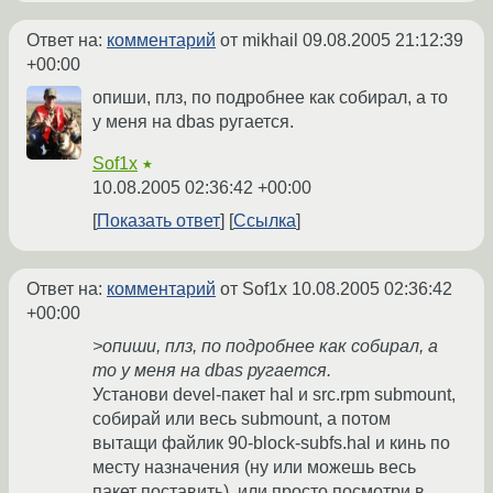
Ответ на:
комментарий
от mikhail
09.08.2005 21:12:39
+00:00
опиши, плз, по подробнее как собирал, а то
у меня на dbas ругается.
Sof1x
★
10.08.2005 02:36:42 +00:00
Показать ответ
Ссылка
Ответ на:
комментарий
от Sof1x
10.08.2005 02:36:42
+00:00
>опиши, плз, по подробнее как собирал, а
то у меня на dbas ругается.
Установи devel-пакет hal и src.rpm submount,
собирай или весь submount, а потом
вытащи файлик 90-block-subfs.hal и кинь по
месту назначения (ну или можешь весь
пакет поставить), или просто посмотри в