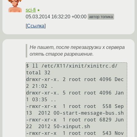
sci-fi
★
05.03.2014 16:32:20 +00:00
автор топика
Ссылка
Не пашет, после перезагрузки x сервера
опять старое разрешение.
$ ll /etc/X11/xinit/xinitrc.d/

total 32

drwxr-xr-x. 2 root root 4096 Dec  
2 21:02 .

drwxr-xr-x. 5 root root 4096 Jan  
1 03:35 ..

-rwxr-xr-x  1 root root  558 Sep 
13  2012 00-start-message-bus.sh

-rwxr-xr-x  1 root root 6829 Jun 
22  2012 50-xinput.sh

-rwxr-xr-x  1 root root  543 Nov 