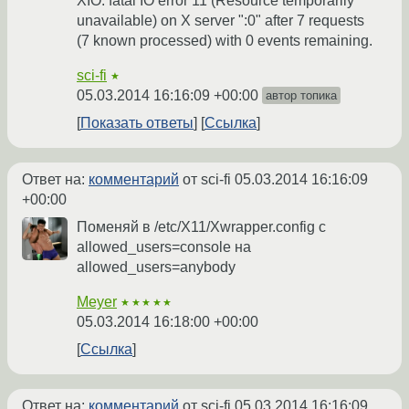
XIO: fatal IO error 11 (Resource temporarily
unavailable) on X server ":0" after 7 requests
(7 known processed) with 0 events remaining.
sci-fi
★
05.03.2014 16:16:09 +00:00
автор топика
Показать ответы
Ссылка
Ответ на:
комментарий
от sci-fi
05.03.2014 16:16:09
+00:00
Поменяй в /etc/X11/Xwrapper.config с
allowed_users=console на
allowed_users=anybody
Meyer
★★★★★
05.03.2014 16:18:00 +00:00
Ссылка
Ответ на:
комментарий
от sci-fi
05.03.2014 16:16:09