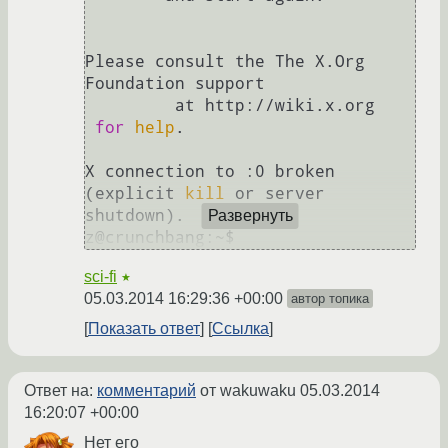
Please consult the The X.Org 
Foundation support 

	 at http://wiki.x.org

for
help
. 

X connection to :0 broken 
(explicit 
kill
 or server 
shutdown).

Развернуть
z@crunchbang:~$
sci-fi
★
05.03.2014 16:29:36 +00:00
автор топика
Показать ответ
Ссылка
Ответ на:
комментарий
от wakuwaku
05.03.2014
16:20:07 +00:00
Нет его