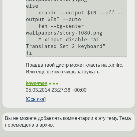
else

    xrandr --output $IN --off --
output $EXT --auto

    feh --bg-center 
wallpapers/story-1080.png

    # xinput disable "AT 
Translated Set 2 keyboard"

Правда твой дистр может класть на .xinitrc.
Или еще всякую чушь загружать.
baverman
★★★
05.03.2014 23:27:36 +00:00
Ссылка
Вы не можете добавлять комментарии в эту тему. Тема
перемещена в архив.