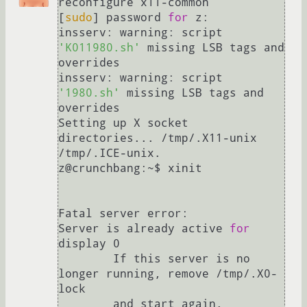
reconfigure x11-common

[
sudo
] password 
for
 z: 

insserv: warning: script 
'K011980.sh'
 missing LSB tags and 
overrides

insserv: warning: script 
'1980.sh'
 missing LSB tags and 
overrides

Setting up X socket 
directories... /tmp/.X11-unix 
/tmp/.ICE-unix.

z@crunchbang:~$ xinit

Fatal server error:

Server is already active 
for
display 0

	If this server is no 
longer running, remove /tmp/.X0-
lock

	and start again.
