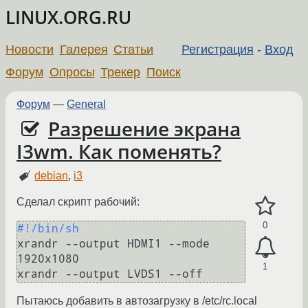
LINUX.ORG.RU
Новости
Галерея
Статьи
Регистрация
-
Вход
Форум
Опросы
Трекер
Поиск
Форум
—
General
Разрешение экрана
I3wm. Как поменять?
debian
,
i3
Сделал скрипт рабочий:
0
#!/bin/sh
xrandr --output HDMI1 --mode 
1920x1080

1
xrandr --output LVDS1 --off
Пытаюсь добавить в автозагрузку в /etc/rc.local