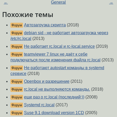
←
General
→
Похожие темы
Автозагрузка скрипта
(2018)
Форум
debian sid - не работает автозагрузка через
Форум
/etc/rc.local
(2013)
Не работает rc.local и rc-local.service
(2019)
Форум
teamviewer 7 linux не даёт к себе
Форум
подключаться после изменения файла rc.local
(2013)
Не работают autostart команды в systemd
Форум
сервисе
(2018)
Openbox и разрешение
(2011)
Форум
rc.local не выполняются команды.
(2018)
Форум
еще раз о rc.local (последний;))
(2008)
Форум
Systemd rc.local
(2017)
Форум
Suse 9.1 download version 1CD
(2005)
Форум