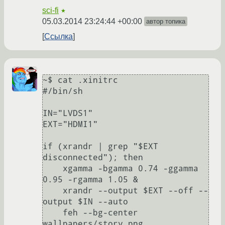
sci-fi
★
05.03.2014 23:24:44 +00:00
автор топика
Ссылка
~$ cat .xinitrc 

#/bin/sh

IN="LVDS1"

EXT="HDMI1"

if (xrandr | grep "$EXT 
disconnected"); then

    xgamma -bgamma 0.74 -ggamma 
0.95 -rgamma 1.05 &

    xrandr --output $EXT --off --
output $IN --auto

    feh --bg-center 
wallpapers/story.png
