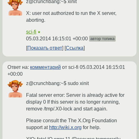
z@crunchbang:~$ xinit
X: user not authorized to run the X server,
aborting.
sci-fi
★
05.03.2014 16:15:01 +00:00
автор топика
Показать ответ
Ссылка
Ответ на:
комментарий
от sci-fi
05.03.2014 16:15:01
+00:00
z@crunchbang:~$ sudo xinit
Fatal server error: Server is already active for
display 0 If this server is no longer running,
remove /tmp/.X0-lock and start again.
Please consult the The X.Org Foundation
support at
http://wiki.x.org
for help.