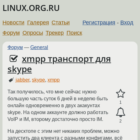
LINUX.ORG.RU
Новости
Галерея
Статьи
Регистрация
-
Вход
Форум
Опросы
Трекер
Поиск
Форум
—
General
xmpp транспорт для
skype
jabber
,
skype
,
xmpp
Так получилось, что мне сейчас нужно
большую часть суток 6 дней в неделю быть
1
онлайн одновременно в двух акакунтах
skype. На одном аккаунте должно работать
VoIP и IM, второму достаточно просто IM.
2
На десктопе с этим нет никаких проблем, можно
запустить два клиента с разными конфигами, всё