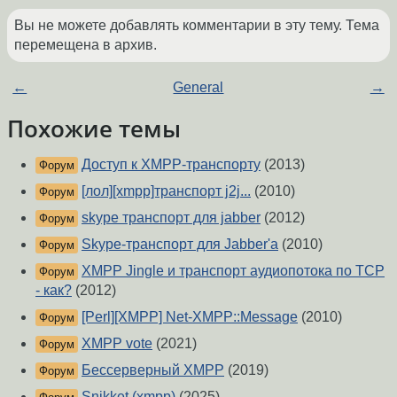
Вы не можете добавлять комментарии в эту тему. Тема
перемещена в архив.
←
General
→
Похожие темы
Доступ к XMPP-транспорту
(2013)
Форум
[лол][xmpp]транспорт j2j...
(2010)
Форум
skype транспорт для jabber
(2012)
Форум
Skype-транспорт для Jabber'а
(2010)
Форум
XMPP Jingle и транспорт аудиопотока по TCP
Форум
- как?
(2012)
[Perl][XMPP] Net-XMPP::Message
(2010)
Форум
XMPP vote
(2021)
Форум
Бессерверный XMPP
(2019)
Форум
Snikket (xmpp)
(2025)