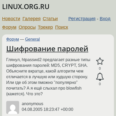
LINUX.ORG.RU
Новости
Галерея
Статьи
Регистрация
-
Вход
Форум
Опросы
Трекер
Поиск
Форум
—
General
Шифрование паролей
Глянул, htpasswd2 предлагает разные типы
шифрования паролей: MD5, CRYPT, SHA.
0
Объясните вкратце, какой алгоритм чем
отличается в лучшую или худшую сторону.
Или где об этом пможно "популярно"
0
почитать? А я ещё слыхал про blowfish
(кажется). Что это?
anonymous
04.08.2005 18:23:47 +00:00