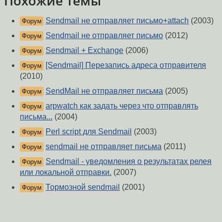
Похожие темы
Sendmail не отправляет письмо+attach
(2003)
Форум
Sendmail не отправляет письмо
(2012)
Форум
Sendmail + Exchange
(2006)
Форум
[Sendmail] Перезапись адреса отправителя
Форум
(2010)
SendMail не отправляет письма
(2005)
Форум
arpwatch как задать через что отправлять
Форум
письма...
(2004)
Perl script для Sendmail
(2003)
Форум
sendmail не отправляет письма
(2011)
Форум
Sendmail - уведомления о результатах релея
Форум
или локальной отправки.
(2007)
Тормозной sendmail
(2001)
Форум