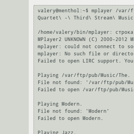
valery@menthol:~$ mplayer /var/f
Quartet\ -\ Third\ Stream\ Music
/home/valery/bin/mplayer: строка
MPlayer2 UNKNOWN (C) 2000-2012 M
mplayer: could not connect to soc
mplayer: No such file or director
Failed to open LIRC support. You
Playing /var/ftp/pub/Music/The.

File not found: '/var/ftp/pub/Mus
Failed to open /var/ftp/pub/Music
Playing Modern.

File not found: 'Modern'

Failed to open Modern.

Playing Jazz.
