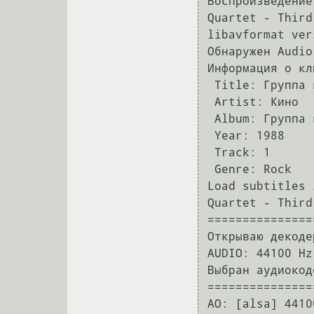
Воспроизведение
Quartet - Third
libavformat ver
Обнаружен Audio
Информация о кли
 Title: Группа крови

 Artist: Кино

 Album: Группа крови

 Year: 1988

 Track: 1

 Genre: Rock

Load subtitles 
Quartet - Third
===============
Открываю декоде
AUDIO: 44100 Hz
Выбран аудиокод
===============
AO: [alsa] 4410