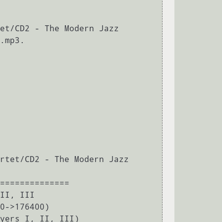
et/CD2 - The Modern Jazz 
.mp3.

rtet/CD2 - The Modern Jazz 
==============

II, III

0->176400)

yers I, II, III)
