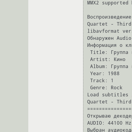
MMX2 supported 
Воспроизведение
Quartet - Third
libavformat ver
Обнаружен Audio
Информация о кли
 Title: Группа крови

 Artist: Кино

 Album: Группа крови

 Year: 1988

 Track: 1

 Genre: Rock

Load subtitles 
Quartet - Third
===============
Открываю декоде
AUDIO: 44100 Hz
Выбран аудиокод