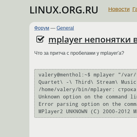
LINUX.ORG.RU
Новости
Г
Форум
—
General
mplayer непонятки 
Что за притча с пробелами у mplayer'а?
valery@menthol:~$ mplayer "/var/
Quartet\ -\ Third\ Stream\ Music
/home/valery/bin/mplayer: строка
Unknown option on the command lin
Error parsing option on the comm
MPlayer2 UNKNOWN (C) 2000-2012 M