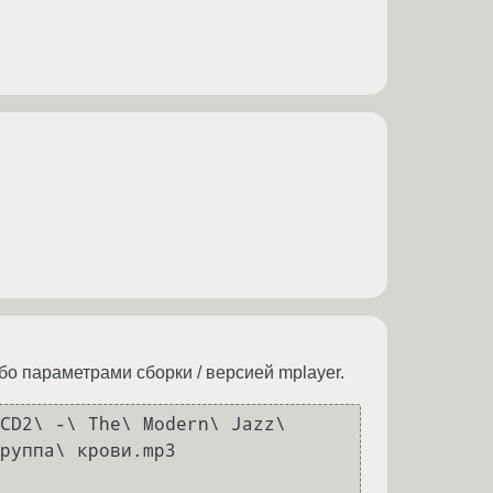
бо параметрами сборки / версией mplayer.
CD2\ -\ The\ Modern\ Jazz\ 
руппа\ крови.mp3 
