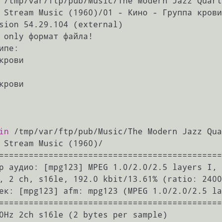
 /tmp/var/ftp/pub/Music/The Modern Jazz Quart
 Stream Music (1960)/01 - Кино - Группа крови
sion 54.29.104 (external)

 only формат файла!

пе:

in
 /tmp/var/ftp/pub/Music/The Modern Jazz Qua
 Stream Music (1960)/

=============================================
р аудио: [mpg123] MPEG 1.0/2.0/2.5 layers I, 
, 2 ch, s16le, 192.0 kbit/13.61% (ratio: 2400
ек: [mpg123] afm: mpg123 (MPEG 1.0/2.0/2.5 la
=============================================
0Hz 2ch s16le (2 bytes per sample)
