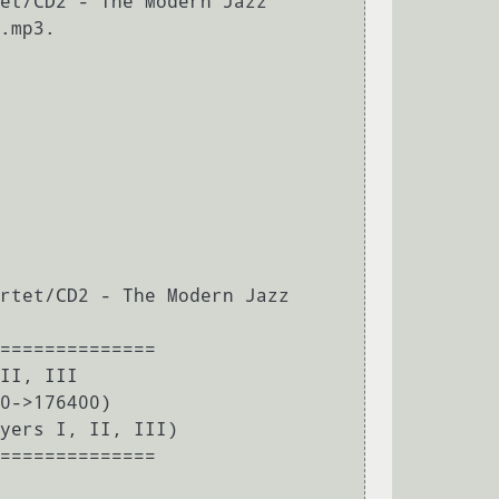
et/CD2 - The Modern Jazz 
.mp3.

rtet/CD2 - The Modern Jazz 
==============

II, III

0->176400)

yers I, II, III)

==============
