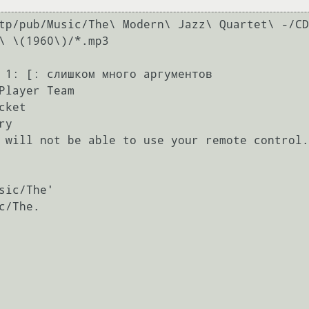
tp/pub/Music/The\ Modern\ Jazz\ Quartet\ -/CD
\ \(1960\)/*.mp3

 1: [: слишком много аргументов

Player Team

ket

y

 will not be able to use your remote control.

ic/The'

/The.
