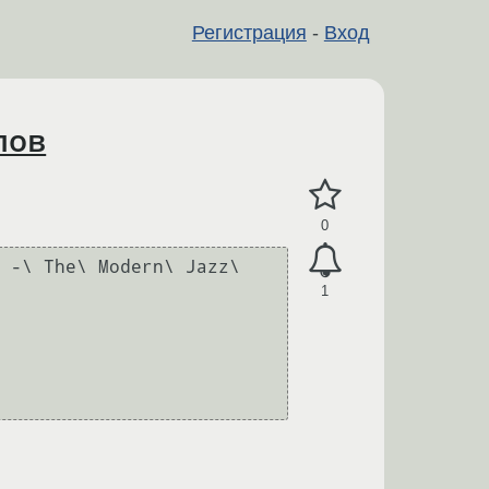
Регистрация
-
Вход
лов
0
 -\ The\ Modern\ Jazz\ 
1