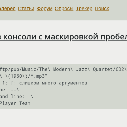
алерея
Статьи
Форум
Опросы
Трекер
Поиск
в консоли с маскировкой пробе
ftp/pub/Music/The\ Modern\ Jazz\ Quartet/CD2\
\ \(1960\)/*.mp3"

 1: [: слишком много аргументов 

e: --\

and line: -\

Player Team