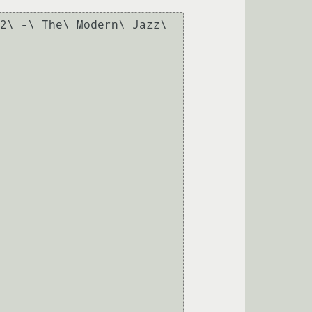
2\ -\ The\ Modern\ Jazz\ 