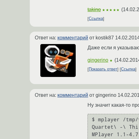
takino
(
14.02.
★★★★★
Ссылка
Ответ на:
комментарий
от kostik87
14.02.2014
Даже если я указываю 
gingerino
(
14.02.201
★
Показать ответ
Ссылка
Ответ на:
комментарий
от gingerino
14.02.201
Ну значит какая-то п
$ mplayer /tmp/
Quartet\ -\ Thi
MPlayer 1.1-4.7