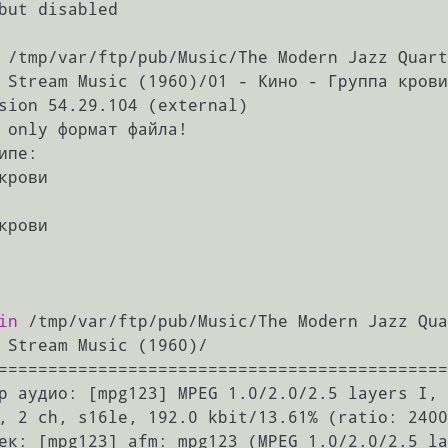
but disabled

 /tmp/var/ftp/pub/Music/The Modern Jazz Quart
 Stream Music (1960)/01 - Кино - Группа крови
sion 54.29.104 (external)

 only формат файла!

пе:

in
 /tmp/var/ftp/pub/Music/The Modern Jazz Qua
 Stream Music (1960)/

=============================================
р аудио: [mpg123] MPEG 1.0/2.0/2.5 layers I, 
, 2 ch, s16le, 192.0 kbit/13.61% (ratio: 2400
ек: [mpg123] afm: mpg123 (MPEG 1.0/2.0/2.5 la