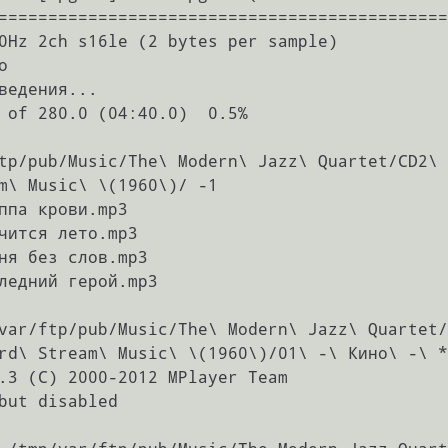
=============================================
0Hz 2ch s16le (2 bytes per sample)



ведения...

 of 280.0 (04:40.0)  0.5%

tp/pub/Music/The\ Modern\ Jazz\ Quartet/CD2\ 
m\ Music\ \(1960\)/ -1

ппа крови.mp3

чится лето.mp3

ня без слов.mp3

ледний герой.mp3

var/ftp/pub/Music/The\ Modern\ Jazz\ Quartet/
rd\ Stream\ Music\ \(1960\)/01\ -\ Кино\ -\ *

.3 (C) 2000-2012 MPlayer Team

but disabled
