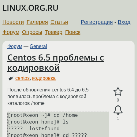
LINUX.ORG.RU
Новости
Галерея
Статьи
Регистрация
-
Вход
Форум
Опросы
Трекер
Поиск
Форум
—
General
Centos 6.5 проблемы с
кодировкой
centos
,
кодировка
После обновления centos 6.4 до 6.5
появилась проблема с кодировкой
0
каталогов /home
[root@xeon ~]# cd /home

1
[root@xeon home]# ls

?????  lost+found

[root@xeon home]# cd ?????
