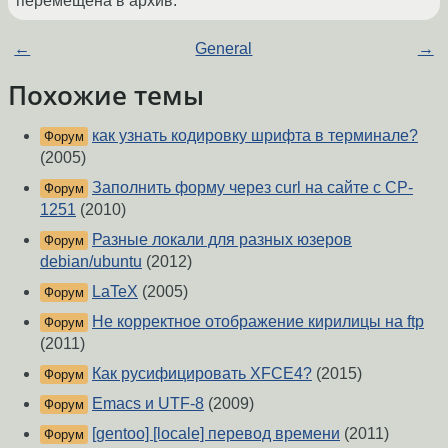
перемещена в архив.
←
General
→
Похожие темы
как узнать кодировку шрифта в терминале?
Форум
(2005)
Заполнить форму через curl на сайте с CP-
Форум
1251
(2010)
Разные локали для разных юзеров
Форум
debian/ubuntu
(2012)
LaTeX
(2005)
Форум
Не корректное отображение кирилицы на ftp
Форум
(2011)
Как русифицировать XFCE4?
(2015)
Форум
Emacs и UTF-8
(2009)
Форум
[gentoo] [locale] перевод времени
(2011)
Форум