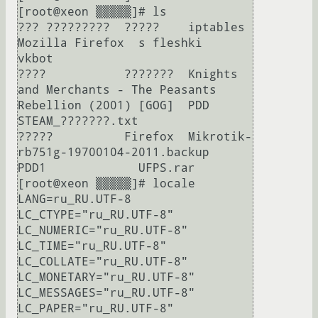
[root@xeon ▒▒▒▒▒]# ls

??? ?????????  ?????    iptables                                                     
Mozilla Firefox  s fleshki          
vkbot

????           ???????  Knights 
and Merchants - The Peasants 
Rebellion (2001) [GOG]  PDD              
STEAM_???????.txt

?????          Firefox  Mikrotik-
rb751g-19700104-2011.backup                         
PDD1             UFPS.rar

[root@xeon ▒▒▒▒▒]# locale

LANG=ru_RU.UTF-8

LC_CTYPE="ru_RU.UTF-8"

LC_NUMERIC="ru_RU.UTF-8"

LC_TIME="ru_RU.UTF-8"

LC_COLLATE="ru_RU.UTF-8"

LC_MONETARY="ru_RU.UTF-8"

LC_MESSAGES="ru_RU.UTF-8"

LC_PAPER="ru_RU.UTF-8"
