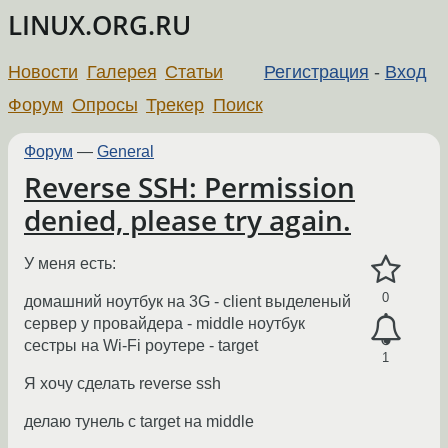
LINUX.ORG.RU
Новости
Галерея
Статьи
Регистрация
-
Вход
Форум
Опросы
Трекер
Поиск
Форум
—
General
Reverse SSH: Permission
denied, please try again.
У меня есть:
0
домашний ноутбук на 3G - client выделеный
сервер у провайдера - middle ноутбук
сестры на Wi-Fi роутере - target
1
Я хочу сделать reverse ssh
делаю тунель с target на middle