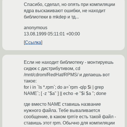
Спасибо, сделал, но опять при компиляции
ядра выскакивают ошибки, не находит
библиотеки в mkdep и тд...
anonymous
13.08.1999 05:11:01 +00:00
Ссылка
Если не находит библиотеку - монтируешь
сидюк с дистрибутивом, cd
/mnt/cdrom/RedHat/RPMS/ и делаешь вот
такое:
for i in `ls *.rpm`; do a=`rpm -qlp $i | grep
NAME`; [ -z "$a" ] || echo -e "$i $a "; done
где вместо NAME ставишь название
нужного файла. Тебе вываливается
сообщение, в каком rpm'е есть такой файл -
ставишь этот rpm. Обычно для компиляции