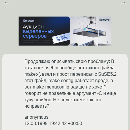
←
→
Продолжаю описывать свою проблему: В
каталоге usr/bin вообще нет такого файла
make:-(, взял и прост переписал с SuSE5.2
этот файл, make config работает вроде, а
вот make menuconfig вааще не хочет?
говорит не правельные аргумент -C и еще
кучу ошибок. Не подскажете как это
исправить?
anonymous
12.08.1999 19:42:42 +00:00