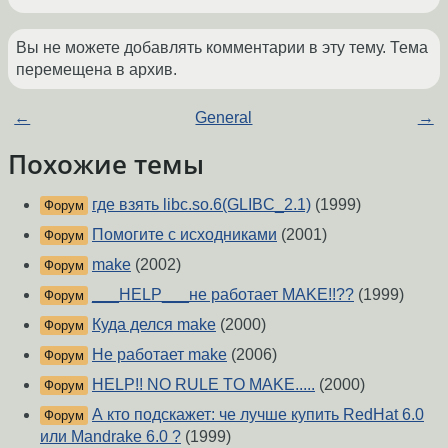
Вы не можете добавлять комментарии в эту тему. Тема
перемещена в архив.
←
General
→
Похожие темы
где взять libc.so.6(GLIBC_2.1)
(1999)
Форум
Помогите с исходниками
(2001)
Форум
make
(2002)
Форум
___HELP___не работает MAKE!!??
(1999)
Форум
Куда делся make
(2000)
Форум
Не работает make
(2006)
Форум
HELP!! NO RULE TO MAKE.....
(2000)
Форум
А кто подскажет: че лучше купить RedHat 6.0
Форум
или Mandrake 6.0 ?
(1999)