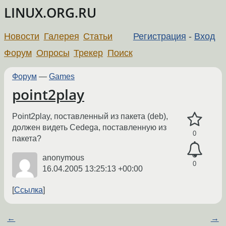
LINUX.ORG.RU
Новости
Галерея
Статьи
Регистрация
-
Вход
Форум
Опросы
Трекер
Поиск
Форум
—
Games
point2play
Point2play, поставленный из пакета (deb),
должен видеть Cedega, поставленную из
0
пакета?
anonymous
0
16.04.2005 13:25:13 +00:00
Ссылка
←
→