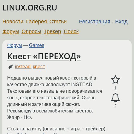
LINUX.ORG.RU
Новости
Галерея
Статьи
Регистрация
-
Вход
Форум
Опросы
Трекер
Поиск
Форум
—
Games
Квест «ПЕРЕХОД»
instead
,
квест
Недавно вышел новый квест, который в
качестве движка использует INSTEAD.
1
Текстовым его назвать не поворачивается
язык, скорее текстографический. Очень
длинный и затягивающий сюжет.
2
Рекомендую всем любителям квестов.
Жанр - НФ.
Ссылка на игру (описание + игра + трейлер):