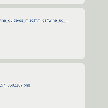
wine_guide-os_misc.html.gz#wine_ug_...
02157_3582187.png