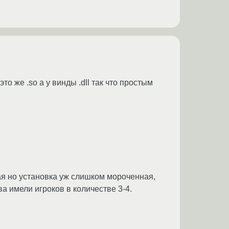
о же .so а у винды .dll так что простым
ая но установка уж слишком мороченная,
ва имели игроков в количестве 3-4.