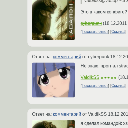
valdikss@valtop ~ $ xi
Это в каком конфиге?
cyberpunk
(
18.12.2011
Показать ответ
Ссылка
Ответ на:
комментарий
от cyberpunk
18.12.20
Не знаю, прогнал strac
ValdikSS
(
18.
★★★★★
Показать ответ
Ссылка
Ответ на:
комментарий
от ValdikSS
18.12.201
я сделал командой: xs