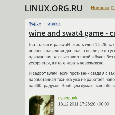
LINUX.ORG.RU
Новости
Г
Форум
—
Games
wine and swat4 game - 
Есть такая игра swat4, и есть wine-1.3.28, т
вернее сначало медленная а после резко уск
одинаковая, как выставил такой и будет, без
ускоряется, в итоге играть невозможно.
Я задрот swat4, если противник сзади я с з
наработанная техника уже не работает, наво
на 360 градусов. Вообщем думаю ясно объяс
cyberpunk
18.12.2011 17:26:20 +00:00