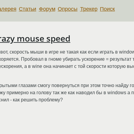
алерея
Статьи
Форум
Опросы
Трекер
Поиск
crazy mouse speed
ак вот, скорость мыши в игре не такая как если играть в wind
оряется. Пробовал в гноме убирать ускорение = результат 
 ускорения, а в wine она начинает с той скорости которую 
акрытыми глазами смогу повернуться при этом точно найду г
жу примерно на голову так же как наводил бы в windows а 
нил - как решить проблему?