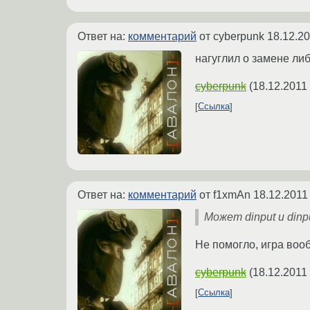
Ответ на:
комментарий
от cyberpunk
18.12.20
нагуглил о замене л
cyberpunk
(
18.12.2011
Ссылка
Ответ на:
комментарий
от f1xmAn
18.12.2011
Может dinput и din
Не помогло, игра воо
cyberpunk
(
18.12.2011
Ссылка