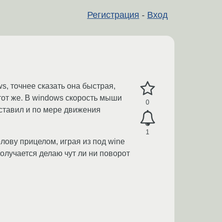
Регистрация
-
Вход
ows, точнее сказать она быстрая,
тот же. В windows скорость мыши
0
выставил и по мере движения
1
олову прицелом, играя из под wine
получается делаю чут ли ни поворот