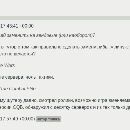
 17:43:41 +00:00
put8 заменить на вендовые (или наоборот)?
 тутор о том как правильно сделать замену либы, у линукс эт
его не делается?
ke Wars
е сервера, ноль тактики.
rue Combat Elite.
му шутеру давно, смотрел ролики, возможно игра вменяем
ерсии CQB, обнаружил с десятку серверов и из тех только д
 17:57:49 +00:00
)
автор топика