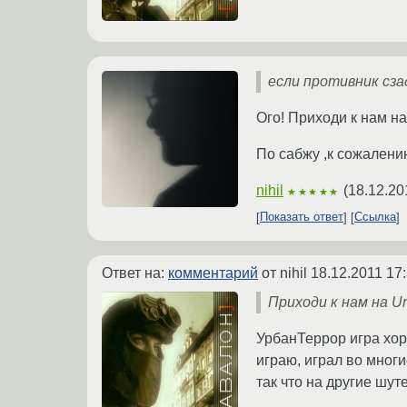
если противник сза
Ого! Приходи к нам на
По сабжу ,к сожалению
nihil
(
18.12.20
★★★★★
Показать ответ
Ссылка
Ответ на:
комментарий
от nihil
18.12.2011 17
Приходи к нам на Ur
УрбанТеррор игра хоро
играю, играл во многи
так что на другие шут