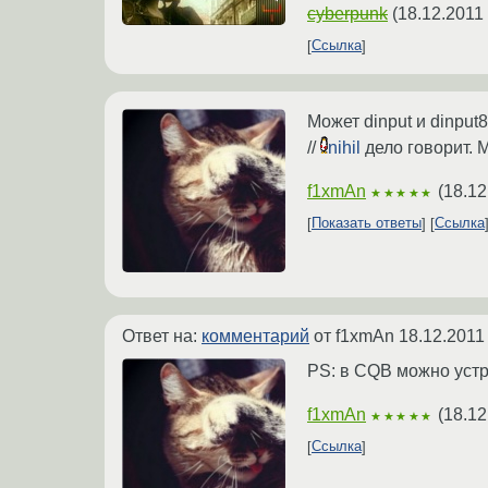
cyberpunk
(
18.12.2011
Ссылка
Может dinput и dinput
//
nihil
дело говорит. 
f1xmAn
(
18.12
★★★★★
Показать ответы
Ссылка
Ответ на:
комментарий
от f1xmAn
18.12.2011
PS: в CQB можно устр
f1xmAn
(
18.12
★★★★★
Ссылка