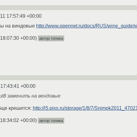
11 17:57:49 +00:00
ибы на виндовые
http://www.opennet.ru/docs/RUS/wine_guide/
 18:07:30 +00:00
)
автор топика
 17:43:41 +00:00
put8 заменить на вендовые
бще крешится:
http://i5.pixs.ru/storage/1/8/7/Snimok2011_47
 18:34:02 +00:00
)
автор топика