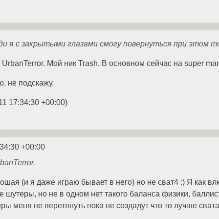
ди я с закрытыми глазами смогу повернуться при этом т
 UrbanTerror. Мой ник Trash. В основном сейчас на super man
, не подскажу.
11 17:34:30 +00:00
)
:34:30 +00:00
banTerror.
шая (и я даже играю бывает в него) но не сват4 :) Я как вл
е шутеры, но не в одном нет такого баланса физики, баллист
еры меня не перетянуть пока не создадут что то лучше свата