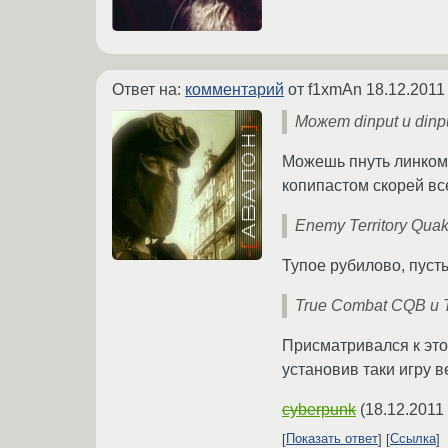
Ответ на:
комментарий
от f1xmAn
18.12.2011
Может dinput и din
Можешь пнуть линком в
копипастом скорей вс
Enemy Territory Qua
Тупое рубилово, пусты
True Combat CQB и T
Присматривался к это
установив таки игру в
cyberpunk
(
18.12.2011
Показать ответ
Ссылка