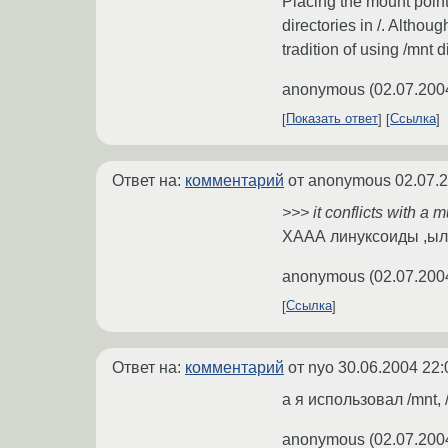
Placing the mount points
directories in /. Althou
tradition of using /mnt 
anonymous
(
02.07.200
Показать ответ
Ссылка
Ответ на:
комментарий
от anonymous
02.07.
>>> it conflicts with a 
ХААА линуксоиды ,ыли
anonymous
(
02.07.200
Ссылка
Ответ на:
комментарий
от nyo
30.06.2004 22:
а я использовал /mnt, 
anonymous
(
02.07.200