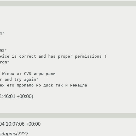
"

95"

vice is correct and has proper permissions !

rom" 

 Winex от CVS игры дали

r and try again"

ex ето пропало но диск так и ненашла
1:46:01 +00:00
)
04 10:07:06 +00:00
андарты????