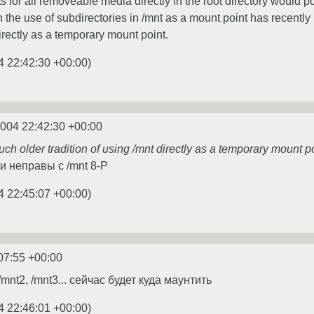
 for all removeable media directly in the root directory would pot
gh the use of subdirectories in /mnt as a mount point has recentl
directly as a temporary mount point.
4 22:42:30 +00:00
)
2004 22:42:30 +00:00
much older tradition of using /mnt directly as a temporary mount po
 неправы с /mnt 8-P
4 22:45:07 +00:00
)
07:55 +00:00
/mnt2, /mnt3... сейчас будет куда маунтить
4 22:46:01 +00:00
)