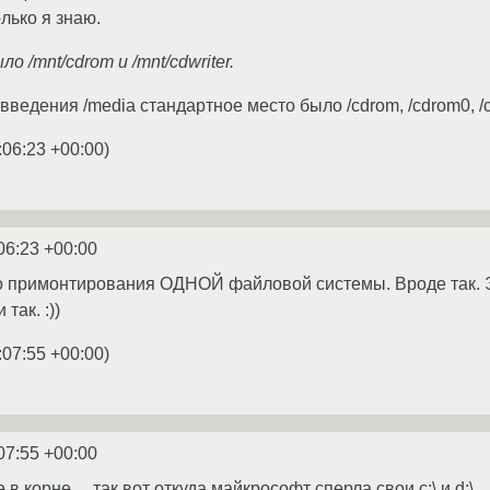
лько я знаю.
о /mnt/cdrom и /mnt/cdwriter.
введения /media стандартное место было /cdrom, /cdrom0, /cdr
:06:23 +00:00
)
06:23 +00:00
го примонтирования ОДНОЙ файловой системы. Вроде так. 
так. :))
:07:55 +00:00
)
07:55 +00:00
все в корне ... так вот откуда майкрософт сперла свои c:\ и d:\.