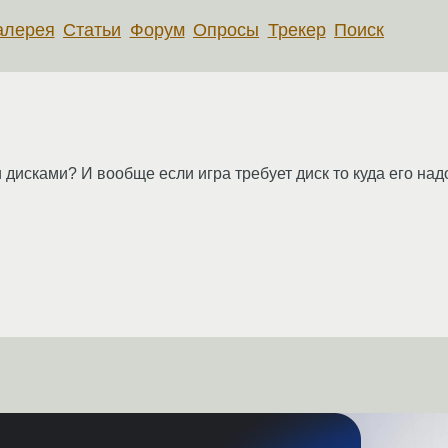
алерея
Статьи
Форум
Опросы
Трекер
Поиск
 дисками? И вообще если игра требует диск то куда его на