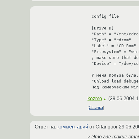
config file

[Drive D]

"Path" = "/mnt/cdrom
"Type" = "cdrom"

"Label" = "CD-Rom"

"Filesystem" = "win
; make sure that de
"Device" = "/dev/cd
У меня польза была.
"Unload load debuge
Под комерческим Win
kozmo
(
29.06.2004 1
★
Ссылка
Ответ на:
комментарий
от Orlangoor
29.06.20
> Это где такие ст