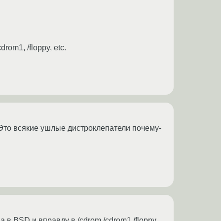
om1, /floppy, etc.
Это всякие ушлые дистроклепатели почему-
.. а в BSD и вправду в /cdrom /cdrom1 /floppy