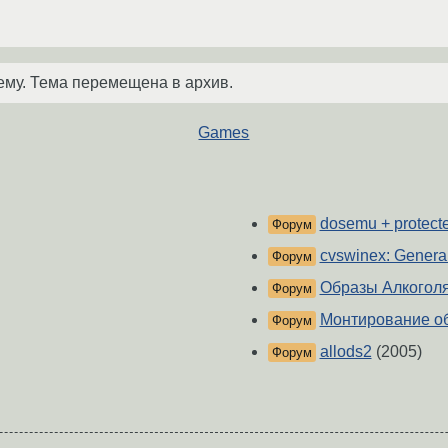
ему. Тема перемещена в архив.
Games
dosemu + protect
Форум
cvswinex: General 
Форум
Образы Алкоголя
Форум
Монтирование об
Форум
allods2
(2005)
Форум