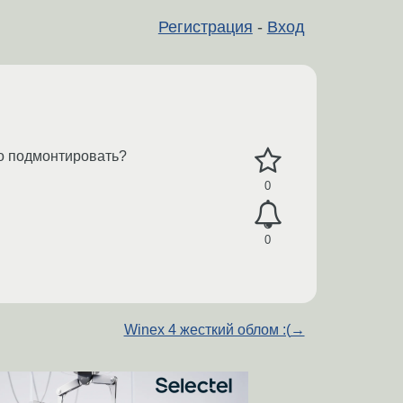
Регистрация
-
Вход
до подмонтировать?
0
0
Winex 4 жесткий облом :(
→