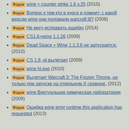
wine + counter strike 1.6 v.35
(2010)
Форум
Вопрос к тем кто в курсе и помнит: с какой
Форум
версии wine они поломали warcraft III?
(2008)
Не могу исправить ошибку
(2014)
Форум
CS1.6+wine 1.1.26
(2009)
Форум
Dead Space + Wine 1.1.3.6 не запускается.
Форум
(2010)
CS 1.6 -gl вылетает
(2009)
Форум
wine hl.exe
(2010)
Форум
Вылетает Warcraft 3: The Frozen Throne, но
Форум
только при запуске на отдельном X сервере.
(2012)
wine Виртуальная химическая лаборатория
Форум
(2009)
Ошибка wine error runtime this application has
Форум
requested
(2013)