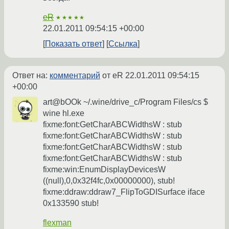
eR
★★★★★
22.01.2011 09:54:15 +00:00
Показать ответ
Ссылка
Ответ на:
комментарий
от eR
22.01.2011 09:54:15
+00:00
art@bOOk ~/.wine/drive_c/Program Files/cs $
wine hl.exe
fixme:font:GetCharABCWidthsW : stub
fixme:font:GetCharABCWidthsW : stub
fixme:font:GetCharABCWidthsW : stub
fixme:font:GetCharABCWidthsW : stub
fixme:win:EnumDisplayDevicesW
((null),0,0x32f4fc,0x00000000), stub!
fixme:ddraw:ddraw7_FlipToGDISurface iface
0x133590 stub!
flexman