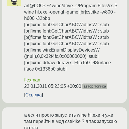
art@bOOk ~/.wine/drive_c/Program Files/cs $
wine hl.exe -opengl -game [br]cstrike -w800 -
h600 -32bbp
[br]fixme:font:GetCharABCWidthsW : stub
[br]fixme:font:GetCharABCWidthsW : stub
[br]fixme:font:GetCharABCWidthsW : stub
[br]fixme:font:GetCharABCWidthsW : stub
[br]fixme:win:EnumDisplayDevicesW
((null),0,0x32f4fc,0x00000000), stub!
[br]fixme:ddraw:ddraw7_FlipToGDISurface
iface 0x1336b0 stub!
flexman
22.01.2011 05:23:05 +00:00
автор топика
Ссылка
а если просто запустить wine hl.exe и уже
там перейти в мод cstrkike ? я так запускаю
всегда.