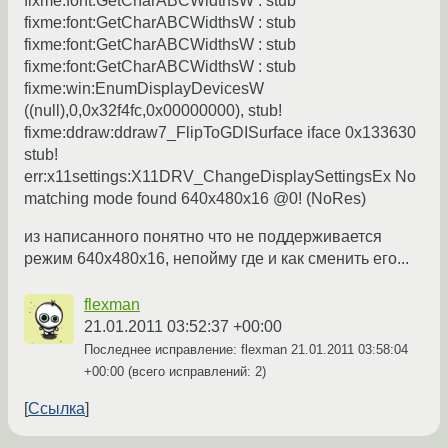
fixme:font:GetCharABCWidthsW : stub
fixme:font:GetCharABCWidthsW : stub
fixme:font:GetCharABCWidthsW : stub
fixme:font:GetCharABCWidthsW : stub
fixme:win:EnumDisplayDevicesW
((null),0,0x32f4fc,0x00000000), stub!
fixme:ddraw:ddraw7_FlipToGDISurface iface 0x133630
stub!
err:x11settings:X11DRV_ChangeDisplaySettingsEx No
matching mode found 640x480x16 @0! (NoRes)
из написанного понятно что не поддерживается
режим 640x480x16, непойму где и как сменить его...
flexman
21.01.2011 03:52:37 +00:00
Последнее исправление: flexman
21.01.2011 03:58:04
+00:00
(всего исправлений: 2)
Ссылка