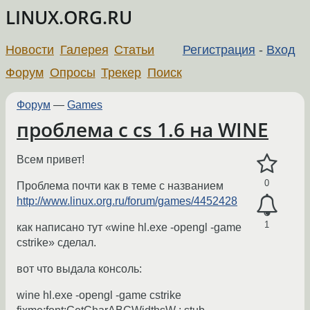
LINUX.ORG.RU
Новости
Галерея
Статьи
Регистрация
-
Вход
Форум
Опросы
Трекер
Поиск
Форум
—
Games
проблема с cs 1.6 на WINE
Всем привет!
0
Проблема почти как в теме с названием
http://www.linux.org.ru/forum/games/4452428
1
как написано тут «wine hl.exe -opengl -game
cstrike» сделал.
вот что выдала консоль:
wine hl.exe -opengl -game cstrike