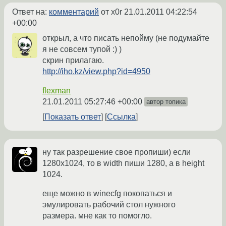
Ответ на:
комментарий
от x0r
21.01.2011 04:22:54
+00:00
открыл, а что писать непойму (не подумайте
я не совсем тупой :) )
cкрин прилагаю.
http://iho.kz/view.php?id=4950
flexman
21.01.2011 05:27:46 +00:00
автор топика
Показать ответ
Ссылка
ну так разрешение свое пропиши) если
1280х1024, то в width пиши 1280, а в height
1024.
еще можно в winecfg покопаться и
эмулировать рабочий стол нужного
размера. мне как то помогло.